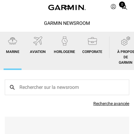
0
Total
items
in
GARMIN NEWSROOM
cart:
0
MARINE
AVIATION
HORLOGERIE
CORPORATE
À PROPO
DE
GARMIN
Recherche avancée