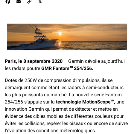
F
E
C
X
a
m
o
c
a
p
e
i
y
b
l
L
o
i
o
n
k
k
Paris, le 8 septembre 2020
– Garmin dévoile aujourd’hui
les radars poutre
GMR Fantom™ 254/256.
Dotés de 250W de compression d’impulsions, ils se
démarquent comme étant les radars à semi-conducteurs
les plus puissants du marché. La nouvelle série Fantom
254/256 s’appuie sur la
technologie MotionScope™,
une
innovation Garmin qui permet de détecter et mettre en
évidence des cibles mobiles de différentes couleurs pour
éviter les collisions, repérer les oiseaux ou encore de suivre
l’évolution des conditions météorologiques.