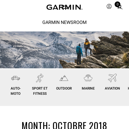
0
Total
items
in
GARMIN NEWSROOM
cart:
0
AUTO-
SPORT ET
OUTDOOR
MARINE
AVIATION
MOTO
FITNESS
MONTH:
OCTOBRE 2018