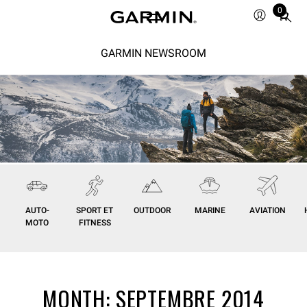
0
Total
items
in
GARMIN NEWSROOM
cart:
0
AUTO-
SPORT ET
OUTDOOR
MARINE
AVIATION
MOTO
FITNESS
MONTH:
SEPTEMBRE 2014