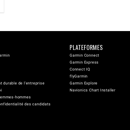
PLATEFORMES
armin
Garmin Connect
Garmin Express
Connect IQ
flyGarmin
 durable de l'entreprise
Garmin Explore
oi
Navionics Chart Installer
é femmes-hommes
onfidentialité des candidats