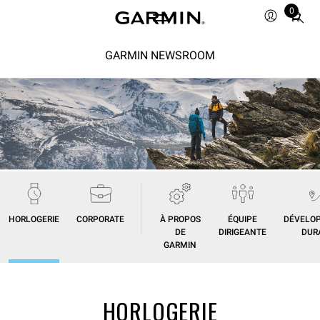
0
Total
items
in
GARMIN NEWSROOM
cart:
0
HORLOGERIE
CORPORATE
À PROPOS
ÉQUIPE
DÉVELO
DE
DIRIGEANTE
DUR
GARMIN
HORLOGERIE