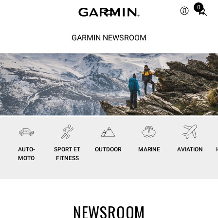
0
Total
items
in
GARMIN NEWSROOM
cart:
0
AUTO-
SPORT ET
OUTDOOR
MARINE
AVIATION
MOTO
FITNESS
NEWSROOM