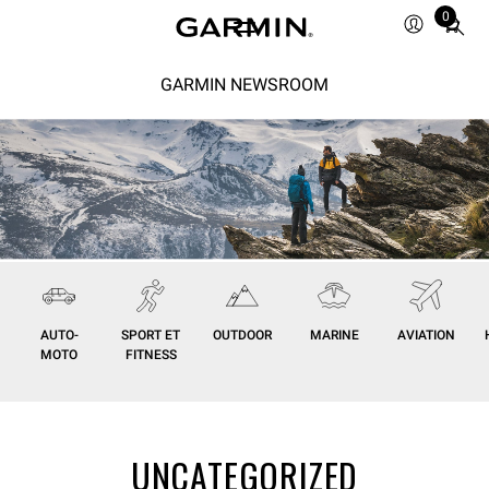
0
Total
items
in
GARMIN NEWSROOM
cart:
0
AUTO-
SPORT ET
OUTDOOR
MARINE
AVIATION
MOTO
FITNESS
UNCATEGORIZED