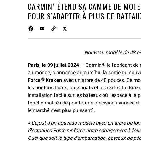
GARMIN® ÉTEND SA GAMME DE MOTE
POUR S’ADAPTER À PLUS DE BATEAUX
F
E
C
X
a
m
o
c
a
p
e
i
y
Nouveau modèle de 48 po
b
l
L
o
i
Paris, le 09 juillet 2024 —
Garmin
le fabricant de 
®
o
n
au monde, a annoncé aujourd’hui la sortie du nouv
k
k
Force
Kraken
avec un arbre de 48 pouces. Ce mod
®
les pontons boats, bassboats et les skiffs. Le Kra
installation facile sur les bateaux où l’espace à la p
fonctionnalités de pointe, une précision avancée e
le marché n’est plus puissant
.
1
« L’ajout d’un nouveau modèle avec un arbre de lo
électriques Force renforce notre engagement à fourn
Quel que soit le type d’embarcation, bateaux de pêc