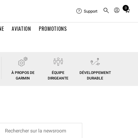
0
Total
Support
items
in
NE
AVIATION
PROMOTIONS
cart:
0
À PROPOS DE
ÉQUIPE
DÉVELOPPEMENT
GARMIN
DIRIGEANTE
DURABLE