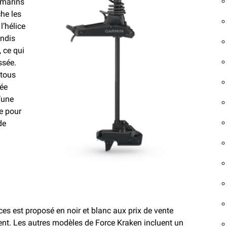
 marins
che les
l’hélice
andis
, ce qui
ssée.
 tous
cée
d’une
ie pour
de
es est proposé en noir et blanc aux prix de vente
ment. Les autres modèles de Force Kraken incluent un