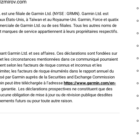
zmirov.com
. est une filiale de Garmin Ltd. (NYSE : GRMN). Garmin Ltd. est
 aux États-Unis, à Taïwan et au Royaume-Uni. Garmin, Force et quatix
ciale de Garmin Ltd. ou de ses filiales. Tous les autres noms de
marques de service appartiennent à leurs propriétaires respectifs.
nt Garmin Ltd. et ses affaires. Ces déclarations sont fondées sur
ir et les circonstances mentionnées dans ce communiqué pourraient
ent selon les facteurs de risque connus et inconnus et les
imiter, les facteurs de risque énumérés dans le rapport annuel du
posé par Garmin auprès de la Securities and Exchange Commission
in peut être téléchargée à l’adresse
https://www.garmin.com/en-
e garantie. Les déclarations prospectives ne constituent que des
aucune obligation de mise à jour ou de révision publique desdites
ènements futurs ou pour toute autre raison.