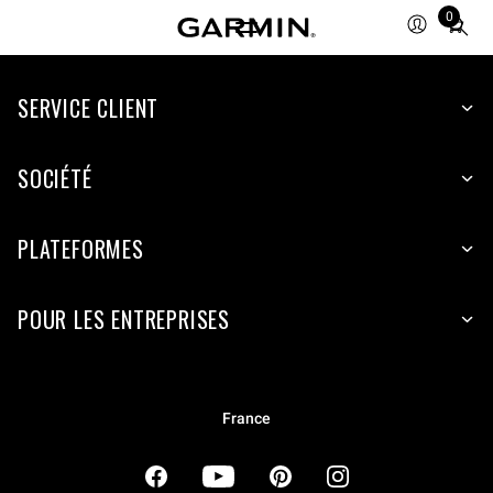
0
Total
items
in
cart:
SERVICE CLIENT
0
SOCIÉTÉ
PLATEFORMES
POUR LES ENTREPRISES
France