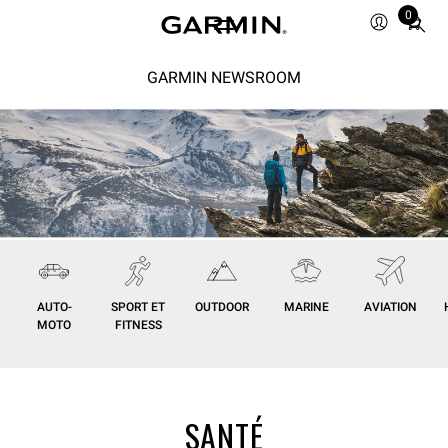
0
Total
items
in
GARMIN NEWSROOM
cart:
0
AUTO-
SPORT ET
OUTDOOR
MARINE
AVIATION
MOTO
FITNESS
SANTÉ