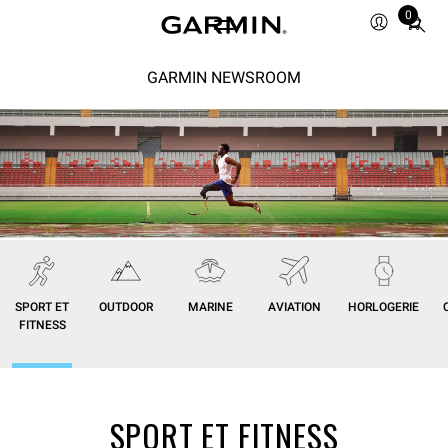
0
Total
items
in
GARMIN NEWSROOM
cart:
0
SPORT ET
OUTDOOR
MARINE
AVIATION
HORLOGERIE
FITNESS
SPORT ET FITNESS