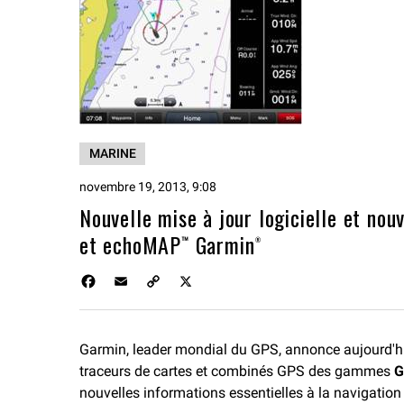
MARINE
novembre 19, 2013, 9:08
Nouvelle mise à jour logicielle et no
et echoMAP™ Garmin®
F
E
C
X
a
m
o
c
a
p
e
i
y
Garmin, leader mondial du GPS, annonce aujourd'h
b
l
L
traceurs de cartes et combinés GPS des gammes
o
i
G
o
n
nouvelles informations essentielles à la navigation