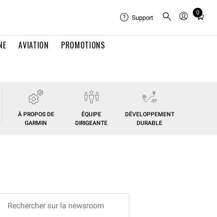
0
Total
Support
items
in
NE
AVIATION
PROMOTIONS
cart:
0
À PROPOS DE
ÉQUIPE
DÉVELOPPEMENT
GARMIN
DIRIGEANTE
DURABLE