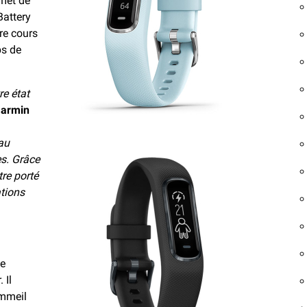
rmet de
Battery
re cours
ps de
re état
Garmin
au
s. Grâce
tre porté
ations
le
 Il
ommeil