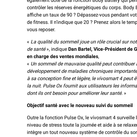
également doté de la fonction Body Battery qui pe
contrôler les réserves énergétiques du corps. Body 
affiche un taux de 90 ? Dépassez-vous pendant vot
de fitness. Il n’indique que 20 ? Prenez alors le tem
vous reposer.
«
La qualité du sommeil joue un rôle crucial sur not
de santé
», indique
Dan Bartel, Vice-Président de 
en charge des ventes mondiales
,
«
Un sommeil de mauvaise qualité peut contribuer 
développement de maladies chroniques importante
à sa conception fine et légère, le vívosmart 4 peut ê
la nuit. Pulse Ox fournit aux utilisateurs les inform
dont ils ont besoin pour améliorer leur santé.
»
Objectif santé avec le nouveau suivi du sommeil
Outre la fonction Pulse Ox, le vívosmart 4 surveille 
niveau de stress toute la journée et aide à se relaxer.
intègre un tout nouveau système de contrôle du s