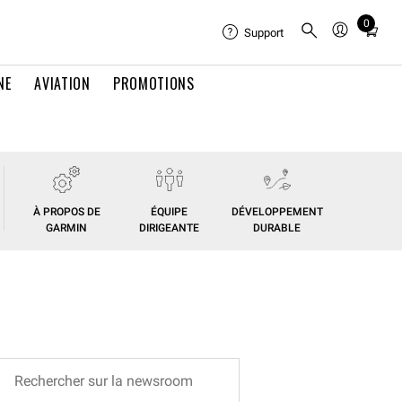
0
Total
Support
items
in
NE
AVIATION
PROMOTIONS
cart:
0
À PROPOS DE
ÉQUIPE
DÉVELOPPEMENT
GARMIN
DIRIGEANTE
DURABLE