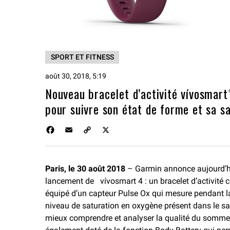
SPORT ET FITNESS
août 30, 2018, 5:19
Nouveau bracelet d’activité vívosmart
pour suivre son état de forme et sa s
F
E
C
X
a
m
o
c
a
p
e
i
y
Paris, le 30 août 2018
– Garmin annonce aujourd’h
b
l
L
lancement de vívosmart 4 : un bracelet d’activité 
o
i
o
n
équipé d’un capteur Pulse Ox qui mesure pendant la
k
k
niveau de saturation en oxygène présent dans le sa
mieux comprendre et analyser la qualité du sommeil.