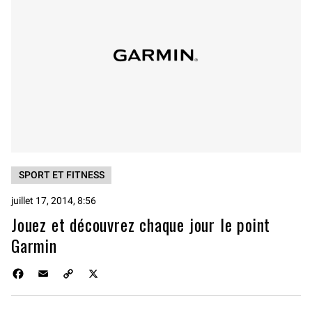
SPORT ET FITNESS
juillet 17, 2014, 8:56
Jouez et découvrez chaque jour le point
Garmin
F
E
C
X
a
m
o
c
a
p