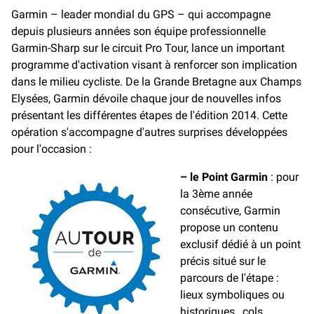
e
i
y
Garmin – leader mondial du GPS – qui accompagne
b
l
L
depuis plusieurs années son équipe professionnelle
o
i
o
n
Garmin-Sharp sur le circuit Pro Tour, lance un important
k
k
programme d'activation visant à renforcer son implication
dans le milieu cycliste. De la Grande Bretagne aux Champs
Elysées, Garmin dévoile chaque jour de nouvelles infos
présentant les différentes étapes de l'édition 2014. Cette
opération s'accompagne d'autres surprises développées
pour l'occasion :
– le Point Garmin
: pour
la 3ème année
consécutive, Garmin
propose un contenu
exclusif dédié à un point
précis situé sur le
parcours de l'étape :
lieux symboliques ou
historiques, cols