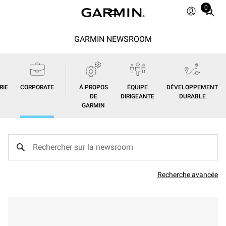
0
Total
items
in
GARMIN NEWSROOM
cart:
0
RIE
CORPORATE
À PROPOS
ÉQUIPE
DÉVELOPPEMENT
DE
DIRIGEANTE
DURABLE
GARMIN
Recherche avancée