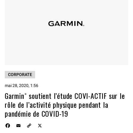
CORPORATE
mai 28, 2020, 1:56
Garmin® soutient l’étude COVI-ACTIF sur le
rôle de l’activité physique pendant la
pandémie de COVID-19
F
E
C
X
a
m
o