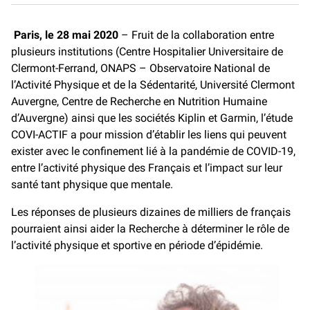
c
a
p
e
i
y
Paris, le 28 mai 2020
– Fruit de la collaboration entre
b
l
L
plusieurs institutions (Centre Hospitalier Universitaire de
o
i
o
n
Clermont-Ferrand, ONAPS – Observatoire National de
k
k
l’Activité Physique et de la Sédentarité, Université Clermont
Auvergne, Centre de Recherche en Nutrition Humaine
d’Auvergne) ainsi que les sociétés Kiplin et Garmin, l’étude
COVI-ACTIF a pour mission d’établir les liens qui peuvent
exister avec le confinement lié à la pandémie de COVID-19,
entre l’activité physique des Français et l’impact sur leur
santé tant physique que mentale.
Les réponses de plusieurs dizaines de milliers de français
pourraient ainsi aider la Recherche à déterminer le rôle de
l’activité physique et sportive en période d’épidémie.