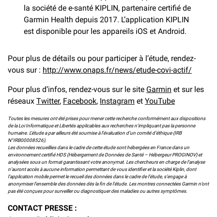
la société de e-santé KIPLIN, partenaire certifié de
Garmin Health depuis 2017. L’application KIPLIN
est disponible pour les appareils iOS et Android.
Pour plus de détails ou pour participer à l’étude, rendez-
vous sur :
http://www.onaps.fr/news/etude-covi-actif/
Pour plus d’infos, rendez-vous sur le site
Garmin
et sur les
réseaux
Twitter
,
Facebook
,
Instagram
et
YouTube
Toutes les mesures ont été prises pour mener cette recherche conformément aux dispositions
de la Loi Informatique et Libertés applicables aux recherches n’impliquant pas la personne
humaine. L’étude a par ailleurs été soumise à l’évaluation d’un comité d’éthique (IRB
N°IRB00008526).
Les données recueillies dans le cadre de cette étude sont hébergées en France dans un
environnement certifié HDS (Hébergement de Données de Santé – Hébergeur PROGINOV) et
analysées sous un format garantissant votre anonymat. Les chercheurs en charge de l’analyse
n’auront accès à aucune information permettant de vous identifier et la société Kiplin, dont
l’application mobile permet le recueil des données dans le cadre de l’étude, s’engage à
anonymiser l’ensemble des données dès la fin de l’étude. Les montres connectées Garmin n’ont
pas été conçues pour surveiller ou diagnostiquer des maladies ou autres symptômes.
CONTACT PRESSE :