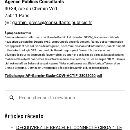
Agence Publicis Consultants
30-34, rue du Chemin Vert
75011 Paris
@ :
garmin_presse@consultants.publicis.fr
À propos de Garmin
Garmin International Inc. est une filiale de Garmin Ltd. (Nasdaq:GRMN), leader mondial de la
navigation par satellite. Depuis 1989, ce groupe de sociétés conçoit, fabrique et commercialise
des appareils et des solutions de navigation, de communication et d’information, dont la plupart
utilise la technologie GPS. Les produits Garmin regroupent l’ensemble des systèmes
développés pour les secteurs de l’automobile, du sport et des loisirs de plein air, les applications
mobiles et les objets connectés, les activités maritimes et aéronautiques ainsi que l’OEM. Garmin
Ltd. est installé en Suisse et ses principales filiales sont basées aux États-Unis, à Taïwan et en
Grande-Bretagne. Garmin est une marque déposée de Garmin Ltd. et de ses filiales.
Télécharger AP-Garmin-Etude-COVI-ACTIF_28052020.pdf
Articles récents
DÉCOUVREZ LE BRACELET CONNECTÉ CIRQA™ :LE