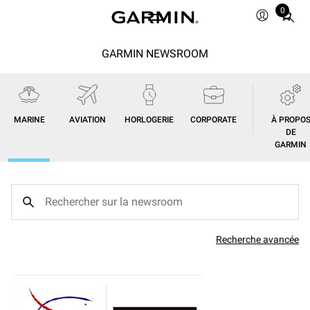
0
Total
items
in
GARMIN NEWSROOM
cart:
0
MARINE
AVIATION
HORLOGERIE
CORPORATE
À PROPO
DE
GARMIN
Recherche avancée