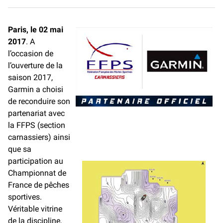
a
m
o
c
a
p
e
i
y
Paris, le 02 mai
b
l
L
2017
o
. A
i
o
n
l’occasion de
k
k
l’ouverture de la
saison 2017,
Garmin a choisi
de reconduire son
partenariat avec
la FFPS (section
carnassiers) ainsi
que sa
participation au
Championnat de
France de pêches
sportives.
Véritable vitrine
de la discipline,