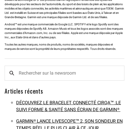
développés pour les secteurs de l’automobile, du sport et des loisirs de plein air, les applications
mobiles et les objets connectés, les activités maritimes et aéronautiques ainsi que l’OEM. Garmin
Ltd. est installé en Suisse et ses principales filiales sont basées aux États-Unis, à Taïwan et en
Grande-Bretagne. Garmin est une marque déposée de Garmin Ltd. et de ses filiales.
Android™ est une marque commerciale de Google LLC. SPOTIFY et le logo Spotify sont des
marques déposées de Spotify AB. Amazon Music et tous les logos associés sont des marques
commerciales d’Amazon.com, Inc. ou de ses filiales. Apple est une marque déposée par Apple
Inc., aux Etats-Unis et dans d’autres pays.
Toutes les autres marques, noms de produits, noms de sociétés, marques déposées et
marques de service sont la propriété de leurs propriétaires respectifs. Tous droits réservés.
Articles récents
DÉCOUVREZ LE BRACELET CONNECTÉ CIRQA™ :LE
SUIVI FORME & SANTÉ SANS ÉCRAN DE GARMIN®
GARMIN® LANCE LIVESCOPE™ 2, SON SONDEUR EN
TEMPS RÉEL LE PLUS CLAIR À CE JOUR