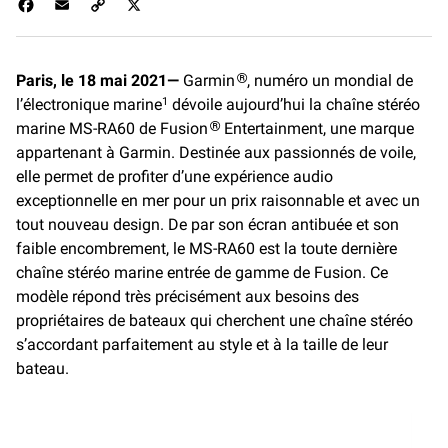
F
E
C
X
a
m
o
c
a
p
e
i
y
Paris, le 18 mai 2021—
Garmin
, numéro un mondial de
®
b
l
L
l’électronique marine
o
i
dévoile aujourd’hui la chaîne stéréo
1
o
n
marine MS-RA60 de Fusion
Entertainment, une marque
®
k
k
appartenant à Garmin. Destinée aux passionnés de voile,
elle permet de profiter d’une expérience audio
exceptionnelle en mer pour un prix raisonnable et avec un
tout nouveau design. De par son écran antibuée et son
faible encombrement, le MS-RA60 est la toute dernière
chaîne stéréo marine entrée de gamme de Fusion. Ce
modèle répond très précisément aux besoins des
propriétaires de bateaux qui cherchent une chaîne stéréo
s’accordant parfaitement au style et à la taille de leur
bateau.