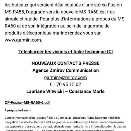
les bateaux qui seraient déjà équipés d’une stéréo Fusion
MS-RA55, l’upgrade vers la nouvelle MS-RA60 est très
simple et rapide. Pour plus d’informations à propos du MS-
RA60 et de son intégration au sein de la gamme de
produits d’électronique marine rendez-vous sur
www.garmin.com
.
Télécharger les visuels et fiche technique ICI
NOUVEAUX CONTACTS PRESSE
Agence Zmirov Communication
garmin@zmirov.com
01 70 95 15 02
Lauriane Witwicki – Constance Marle
CP-Fusion-MS-RA60-6.pdf
À propos de Garmin
Garmin International Inc. est une filiale de Garmin Ltd. (Nasdaq:GRMN), leader mondial de la
navigation par satellite. Depuis 1989, ce groupe de sociétés conçoit, fabrique et commercialise
des appareils et des solutions de navigation, de communication et d’information, dont la plupart
utilisent la technologie GPS. Les produits Garmin regroupent l’ensemble des systèmes