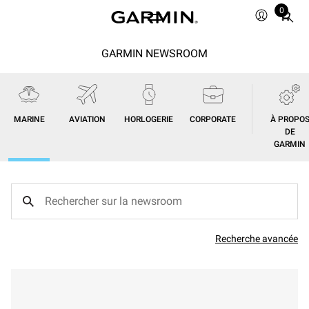
0
Total
items
in
GARMIN NEWSROOM
cart:
0
MARINE
AVIATION
HORLOGERIE
CORPORATE
À PROPO
DE
GARMIN
Recherche avancée