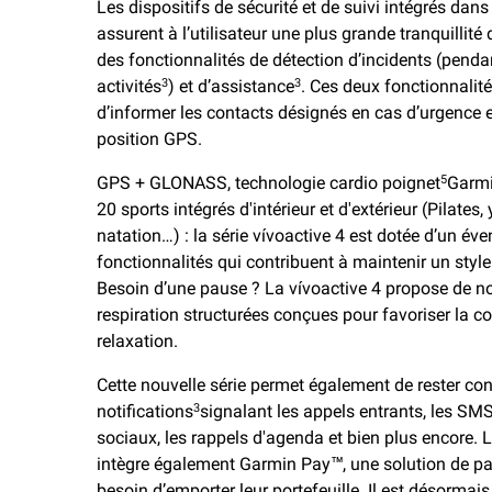
Les dispositifs de sécurité et de suivi intégrés dans
assurent à l’utilisateur une plus grande tranquillité
des fonctionnalités de détection d’incidents (penda
activités
) et d’assistance
. Ces deux fonctionnalit
3
3
d’informer les contacts désignés en cas d’urgence e
position GPS.
GPS + GLONASS, technologie cardio poignet
Garmi
5
20 sports intégrés d'intérieur et d'extérieur (Pilates,
natation…) : la série vívoactive 4 est dotée d’un éven
fonctionnalités qui contribuent à maintenir un style d
Besoin d’une pause ? La vívoactive 4 propose de n
respiration structurées conçues pour favoriser la co
relaxation.
Cette nouvelle série permet également de rester co
notifications
signalant les appels entrants, les SMS
3
sociaux, les rappels d'agenda et bien plus encore. L
intègre également Garmin Pay™, une solution de p
besoin d’emporter leur portefeuille. Il est désormais