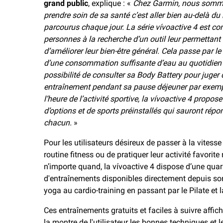
grand public
, explique : «
Chez Garmin, nous somm
prendre soin de sa santé c’est aller bien au-delà d
parcourus chaque jour. La série vívoactive 4 est c
personnes à la recherche d’un outil leur permettant 
d’améliorer leur bien-être général. Cela passe par le 
d’une consommation suffisante d’eau au quotidien 
possibilité de consulter sa Body Battery pour juger 
entraînement pendant sa pause déjeuner par exemp
l’heure de l’activité sportive, la vívoactive 4 propos
d’options et de sports préinstallés qui sauront répo
chacun.
»
Pour les utilisateurs désireux de passer à la vitess
routine fitness ou de pratiquer leur activité favorite
n’importe quand, la vívoactive 4 dispose d’une qua
d'entraînements disponibles directement depuis son
yoga au cardio-training en passant par le Pilate et 
Ces entraînements gratuits et faciles à suivre affic
la montre de l'utilisateur les bonnes techniques et l