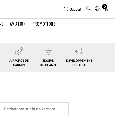
0
Total
Support
items
in
NE
AVIATION
PROMOTIONS
cart:
0
À PROPOS DE
ÉQUIPE
DÉVELOPPEMENT
GARMIN
DIRIGEANTE
DURABLE