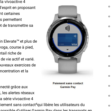
 la vívoactive 4
 d'esprit en proposant
nt certaines
és permettent
t de transmettre sa
n Elevate™ et plus de
 yoga, course à pied,
tail riche de
e vie actif et varié.
ouveaux exercices de
ncentration et la
nnecté grâce aux
, les alertes réseaux
a série vívoactive 4
aiement sans contact
qui libère les utilisateurs du
4
 possible d’utiliser
Garmin Pay
dans les transports en