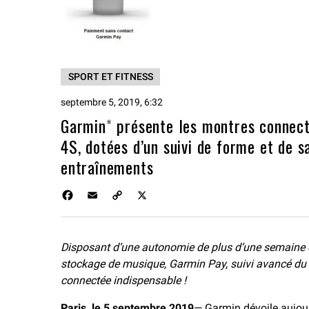
SPORT ET FITNESS
septembre 5, 2019, 6:32
Garmin® présente les montres connect
4S, dotées d’un suivi de forme et de 
entraînements
F
E
C
X
a
m
o
c
a
p
e
i
y
Disposant d’une autonomie de plus d’une semaine et
b
l
L
stockage de musique, Garmin Pay, suivi avancé du 
o
i
o
n
connectée indispensable !
k
k
Paris, le 5 septembre 2019
— Garmin dévoile aujou