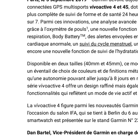
connectées GPS multisports
vívoactive 4 et 4S
, do
plus complète de suivi de forme et de santé 24 heur
sur 7. Parmi ces innovations, une analyse avancée
grâce à l'oxymètre de pouls
, une nouvelle fonction 
1
respiration, Body Battery
, des alertes envoyées e
TM
cardiaque anormale, un
suivi du cycle menstruel
, u
encore une nouvelle fonction de suivi de l’hydratati
Disponible en deux tailles (40mm et 45mm), ce mo
un éventail de choix de couleurs et de finitions méta
qu’une autonomie pouvant aller jusqu’à 8 jours en
série vívoactive 4 offre un design raffiné mais éga
fonctionnalités qui reflètent un mode de vie actif 
La vívoactive 4 figure parmi les nouveautés Garmi
l’occasion du salon IFA, qui se tient à Berlin du 6 
smartwatch est présentée sur le stand Garmin N° 23
Dan Bartel, Vice-Président de Garmin en charge 