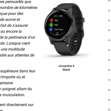
es persuadés que
u nombre de kilomètres
onçue pour des
de suivre et
fait de s’assurer
ou encore la
de la pertinence d’un
le. Lorsque vient
e une multitude
ndre aux attentes de
e supérieure dans leur
 n’importe où et
rantaine
 poignet allant du
la musculation.
hent directement sur
es