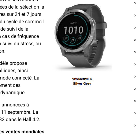
tées de la sélection la
es sur 24 et 7 jours
 du cycle de sommeil
de suivi de la
n cas de fréquence
n suivi du stress, ou
on.
dèle propose
lliques, ainsi
 mode connecté. La
lement des
et dynamique.
n annoncées à
au 11 septembre. La
2 dans le Hall 4.2.
des ventes mondiales