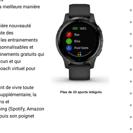
a meilleure manière
nière nouveauté
ste des
 les entrainements
sonnalisables et
inements gratuits qui
cun et qui
oach virtuel pour
t de vivre toute
supplémentaire, la
ns et
aming (Spotify, Amazon
puis son poignet