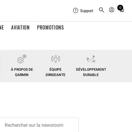
0
Total
Support
items
in
NE
AVIATION
PROMOTIONS
cart:
0
À PROPOS DE
ÉQUIPE
DÉVELOPPEMENT
GARMIN
DIRIGEANTE
DURABLE