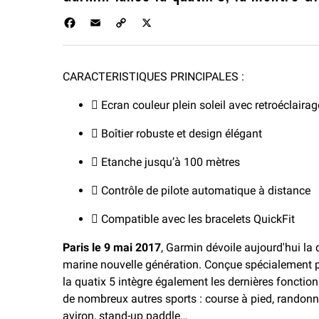
F
E
C
X
a
m
o
c
a
p
e
i
y
CARACTERISTIQUES PRINCIPALES :
b
l
L
o
i
 Ecran couleur plein soleil avec retroéclaira
o
n
k
k
 Boîtier robuste et design élégant
 Etanche jusqu’à 100 mètres
 Contrôle de pilote automatique à distance
 Compatible avec les bracelets QuickFit
Paris le 9 mai 2017
, Garmin dévoile aujourd'hui la
marine nouvelle génération. Conçue spécialement po
la quatix 5 intègre également les dernières fonction
de nombreux autres sports : course à pied, randonné
aviron, stand-up paddle…