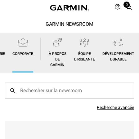
0
Total
items
in
GARMIN NEWSROOM
cart:
0
RIE
CORPORATE
À PROPOS
ÉQUIPE
DÉVELOPPEMENT
DE
DIRIGEANTE
DURABLE
GARMIN
Recherche avancée