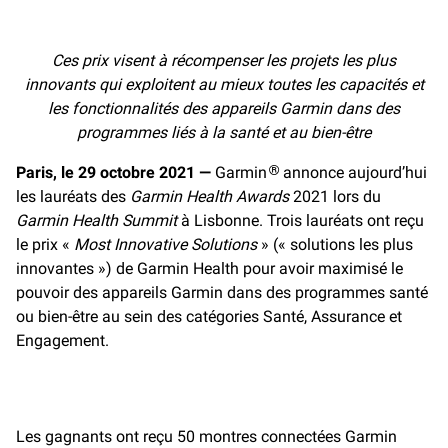
e
i
y
b
l
L
o
i
Ces prix visent à récompenser les projets les plus
o
n
innovants qui exploitent au mieux toutes les capacités et
k
k
les fonctionnalités des appareils Garmin dans des
programmes liés à la santé et au bien-être
Paris, le 29 octobre 2021 —
Garmin
annonce aujourd’hui
®
les lauréats des
Garmin Health Awards
2021 lors du
Garmin Health Summit
à Lisbonne. Trois lauréats ont reçu
le prix «
Most Innovative Solutions
» (« solutions les plus
innovantes ») de Garmin Health pour avoir maximisé le
pouvoir des appareils Garmin dans des programmes santé
ou bien-être au sein des catégories Santé, Assurance et
Engagement.
Les gagnants ont reçu 50 montres connectées Garmin