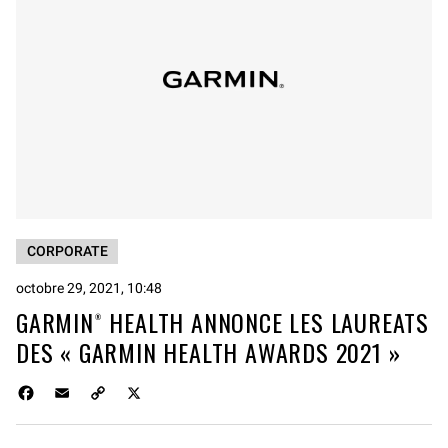
CORPORATE
octobre 29, 2021, 10:48
GARMIN® HEALTH ANNONCE LES LAUREATS
DES « GARMIN HEALTH AWARDS 2021 »
F
E
C
X
a
m
o
c
a
p