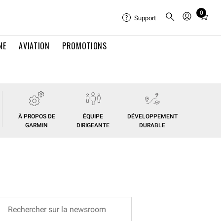
0
Total
Support
items
in
NE
AVIATION
PROMOTIONS
cart:
0
À PROPOS DE
ÉQUIPE
DÉVELOPPEMENT
GARMIN
DIRIGEANTE
DURABLE