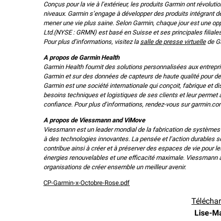
Conçus pour la vie à l’extérieur, les produits Garmin ont révoluti
niveaux. Garmin s’engage à développer des produits intégrant des
mener une vie plus saine. Selon Garmin, chaque jour est une opp
Ltd.(NYSE : GRMN) est basé en Suisse et ses principales filiale
Pour plus d’informations, visitez la
salle de presse virtuelle
de G
A propos de Garmin Health
Garmin Health fournit des solutions personnalisées aux entrepr
Garmin et sur des données de capteurs de haute qualité pour de
Garmin est une société internationale qui conçoit, fabrique et d
besoins techniques et logistiques de ses clients et leur permet a
confiance. Pour plus d’informations, rendez-vous sur garmin.co
A propos de Viessmann and ViMove
Viessmann est un leader mondial de la fabrication de systèmes d
à des technologies innovantes. La pensée et l’action durables 
contribue ainsi à créer et à préserver des espaces de vie pour l
énergies renouvelables et une efficacité maximale. Viessmann a
organisations de créer ensemble un meilleur avenir.
CP-Garmin-x-Octobre-Rose.pdf
Téléchar
Lise-Ma