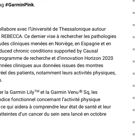
tag
#GarminPink
.
ollabore avec l’Université de Thessalonique autour
et REBECCA. Ce dernier vise à rechercher les pathologies
tudes cliniques menées en Norvège, en Espagne et en
duced chronic conditions supported by Causal
e programme de recherche et d’innovation Horizon 2020
nnées cliniques aux données issues des montres
el des patients, notamment leurs activités physiques,
s.
r la Garmin Lily
et la Garmin Venu
Sq, les
TM
®
ndice fonctionnel concernant l’activité physique
 ce qui aidera à comprendre leur état de santé et leur
atteintes d’un cancer du sein sera lancé en octobre