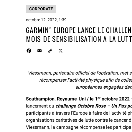
CORPORATE
octobre 12, 2022, 1:39
GARMIN® EUROPE LANCE LE CHALLEN
MOIS DE SENSIBILISATION A LA LUT
F
E
C
X
a
m
o
c
a
p
e
i
y
Viessmann, partenaire officiel de l’opération, met
b
l
L
o
récompenser l’activité physique afin de colle
i
o
n
européennes engagées dans 
k
k
Southampton, Royaume-Uni / le 1
octobre 2022
er
lancement du
challenge Octobre Rose – Un Pas po
participants à travers l’Europe à faire de l’activité
organisations caritatives de lutte contre le cancer 
Viessmann, la campagne récompense les participant