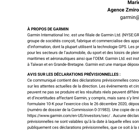
Mari
Agence Zmiro
garmin@
À PROPOS DE GARMIN
Garmin International Inc. est une filiale de Garmin Ltd. (NYSE:G
groupe de sociétés conçoit, fabrique et commercialise des appa
d’information, dont la plupart utilisent la technologie GPS. Le
pour les secteurs de l’automobile, du sport et des loisirs de plein
maritimes et aéronautiques ainsi que l’OEM. Garmin Ltd. est inst
à Taïwan et en Grande-Bretagne. Garmin est une marque déposée 
AVIS SUR LES DÉCLARATIONS PRÉVISIONNELLES :
Ce communiqué contient des déclarations prévisionnelles concer
sur les attentes actuelles de la direction. Les événements et 
peuvent ne pas se produire et les résultats réels peuvent diffé
et d’incertitudes affectant Garmin, y compris, mais sans s’y limi
formulaire 10-K pour l’exercice clos le 26 décembre 2020, dép
(numéro de dossier de la Commission 0-31983). Une copie de ce 
https://www.garmin.com/en-US/investors/sec/ . Aucune déclarati
prévisionnelles ne sont valables qu’à la date à laquelle elles so
publiquement ces déclarations prévisionnelles, que ce soit à la