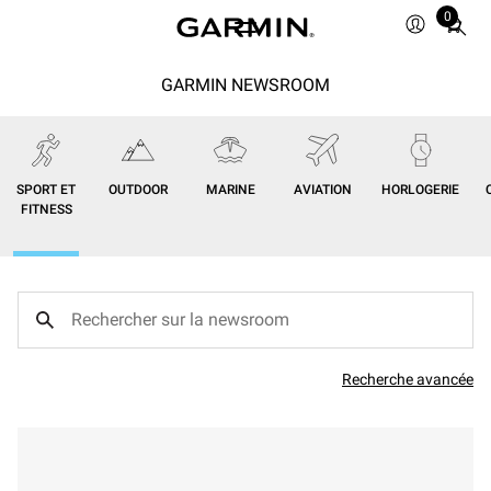
0
Total
items
in
GARMIN NEWSROOM
cart:
0
SPORT ET
OUTDOOR
MARINE
AVIATION
HORLOGERIE
FITNESS
Recherche avancée