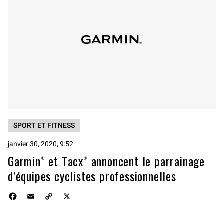
SPORT ET FITNESS
janvier 30, 2020, 9:52
Garmin® et Tacx® annoncent le parrainage
d’équipes cyclistes professionnelles
F
E
C
X
a
m
o
c
a
p