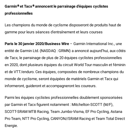
e
i
y
Garmin
®
et Tacx
®
annoncent le parrainage d’équipes cyclistes
b
l
L
o
i
professionnelles
o
n
k
k
Les champions du monde de cyclisme disposeront de produits haut de
gamme pour leurs séances d'entraînement et leurs courses
Paris le 30 janvier 2020/Business Wire
– Garmin International Inc., une
entité de Garmin Ltd. (NASDAQ : GRMN) a annoncé aujourd’hui, aux côtés
de Tacx, le parrainage de plus de 20 équipes cyclistes professionnelles
en 2020, dont plusieurs équipes du circuit World Tour masculin et féminin
et de VTT/enduro. Ces équipes, composées de nombreux champions du
monde de cyclisme, seront équipées de matériels Garmin et Tacx qui
informeront, guideront et accompagneront les coureurs.
Parmi les équipes cyclistes professionnelles doublement sponsorisées
par Garmin et Tacx figurent notamment : Mitchelton-SCOTT (M/F),
SCOTT-SRAM MTB Racing, Team Jumbo-Visma, EF Pro Cycling, Astana
Pro Team, NTT Pro Cycling, CANYON//SRAM Racing et Team Total Direct
Energie.