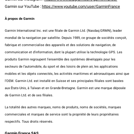
Garmin
sur YouTube :
https://www.youtube.com/user/GarminFrance
À propos de
Garmin
Garmin
International Inc. est une filiale de
Garmin
Ltd. (
Nasdaq:GRMN
), leader
mondial de la navigation par satellite. Depuis 1989, ce groupe de sociétés conçoit,
fabrique et commercialise des appareils et des solutions de navigation, de
communication et d’information, dont la plupart utilise la technologie GPS. Les
produits
Garmin
regroupent
l’ensemble des systèmes développés pour les
secteurs de l’automobile, du sport et des loisirs de plein air, les applications
mobiles et les objets connectés, les activités maritimes et aéronautiques ainsi que
l’OEM.
Garmin
Ltd.
est
installé en Suisse et ses principales filiales sont basées
aux États-Unis, à Taïwan et en Grande-Bretagne.
Garmin
est une marque déposée
de
Garmin
Ltd.
et
de ses filiales.
La totalité des autres marques, noms de produits, noms de sociétés, marques
commerciales et marques de service sont la propriété de leurs propriétaires
respectifs. Tous droits réservés.
Garmin
France SAS