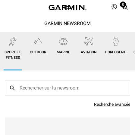
0
Total
items
in
GARMIN NEWSROOM
cart:
0
SPORT ET
OUTDOOR
MARINE
AVIATION
HORLOGERIE
FITNESS
Recherche avancée