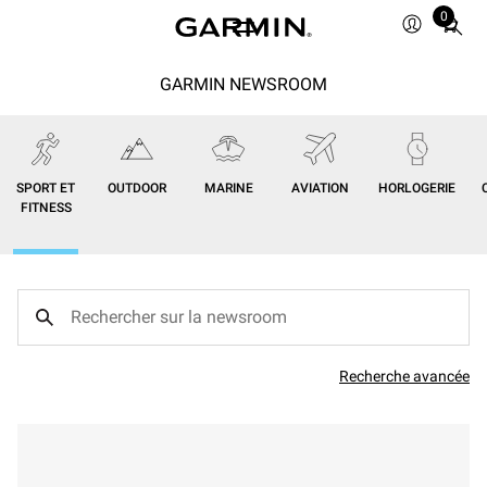
0
Total
items
in
GARMIN NEWSROOM
cart:
0
SPORT ET
OUTDOOR
MARINE
AVIATION
HORLOGERIE
FITNESS
Recherche avancée