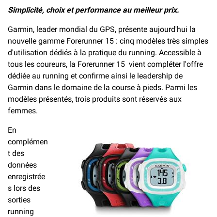
e
i
y
Simplicité, choix et performance au meilleur prix.
b
l
L
o
i
Garmin, leader mondial du GPS, présente aujourd'hui la
o
n
nouvelle gamme Forerunner 15 : cinq modèles très simples
k
k
d'utilisation dédiés à la pratique du running. Accessible à
tous les coureurs, la Forerunner 15 vient compléter l'offre
dédiée au running et confirme ainsi le leadership de
Garmin dans le domaine de la course à pieds. Parmi les
modèles présentés, trois produits sont réservés aux
femmes.
En
complémen
t des
données
enregistrée
s lors des
sorties
running