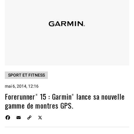
SPORT ET FITNESS
mai 6, 2014, 12:16
Forerunner® 15 : Garmin® lance sa nouvelle
gamme de montres GPS.
F
E
C
X
a
m
o
c
a
p