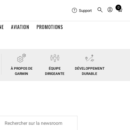
0
Total
Support
items
in
NE
AVIATION
PROMOTIONS
cart:
0
À PROPOS DE
ÉQUIPE
DÉVELOPPEMENT
GARMIN
DIRIGEANTE
DURABLE