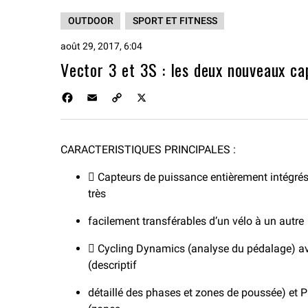
OUTDOOR
SPORT ET FITNESS
août 29, 2017, 6:04
Vector 3 et 3S : les deux nouveaux ca
F
E
C
X
a
m
o
c
a
p
e
i
y
CARACTERISTIQUES PRINCIPALES :
b
l
L
o
i
 Capteurs de puissance entièrement intégrés
o
n
k
très
k
facilement transférables d’un vélo à un autre
 Cycling Dynamics (analyse du pédalage) 
(descriptif
détaillé des phases et zones de poussée) et P