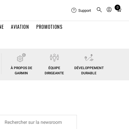
0
Total
Support
items
in
NE
AVIATION
PROMOTIONS
cart:
0
À PROPOS DE
ÉQUIPE
DÉVELOPPEMENT
GARMIN
DIRIGEANTE
DURABLE