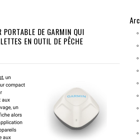
Arc
R PORTABLE DE GARMIN QUI
ETTES EN OUTIL DE PÊCHE
st
, un
teur compact
r
t aux
ivage, un
iche alors
application
ppareils
e aux