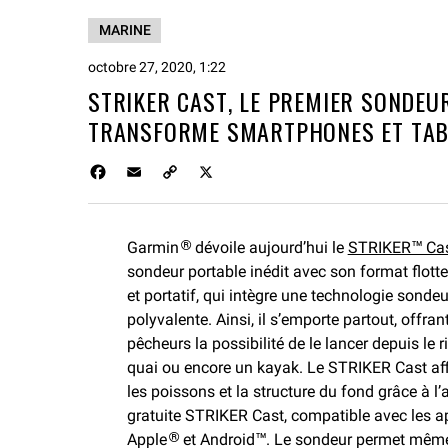
MARINE
octobre 27, 2020, 1:22
STRIKER CAST, LE PREMIER SONDEU
TRANSFORME SMARTPHONES ET TABL
F
E
C
X
a
m
o
c
a
p
e
i
y
Garmin
dévoile aujourd’hui le
STRIKER™ Ca
®
b
l
L
o
sondeur portable inédit avec son format flot
i
o
n
et portatif, qui intègre une technologie sondeu
k
k
polyvalente. Ainsi, il s’emporte partout, offran
pêcheurs la possibilité de le lancer depuis le r
quai ou encore un kayak. Le STRIKER Cast aff
les poissons et la structure du fond grâce à l’
gratuite STRIKER Cast, compatible avec les a
Apple
et Android™. Le sondeur permet mêm
®