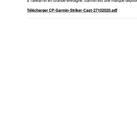
à Taïwan et en Grande-Bretagne. Garmin est une marque déposée 
Télécharger CP-Garmin-Striker-Cast-27102020.pdf