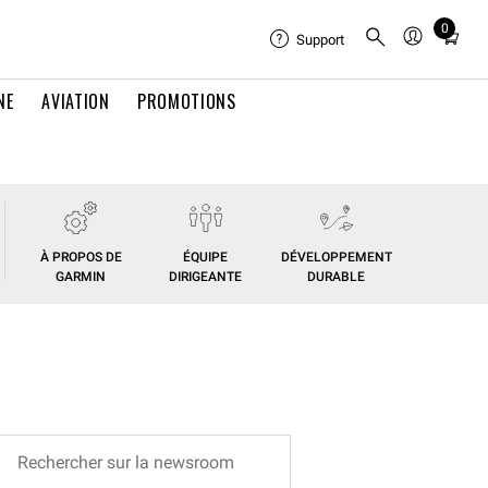
0
Total
Support
items
in
NE
AVIATION
PROMOTIONS
cart:
0
À PROPOS DE
ÉQUIPE
DÉVELOPPEMENT
GARMIN
DIRIGEANTE
DURABLE