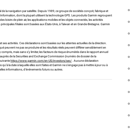
 de la navigation par satellite. Depuis 1989, ce groupe de sociétés conçoit, fabrique et
information, dont la plupart utilisent la technologie GPS. Les produits Garmin regroupent
loisirs de plein air, les applications mobiles et les objets connectés, les activités
s principales filiales sont basées aux États-Unis, à Taïwan et en Grande-Bretagne. Garmin
es activités. Ces déclarations sont basées sur les attentes actuelles de la direction.
peuvent ne pas se produire et les résultats réels peuvent différer sensiblement en
y compris, mais sans s’y limiter, les facteurs de risque énumérés dans le rapport annuel
in auprès de la Securities and Exchange Commission (numéro de dossier de la
suivante
https://www.garmin.com/en-US/investors/sec/
. Aucune déclaration
 qu’à la date à laquelle elles sont faites et Garmin ne s’engage pas à mettre à jour ou à
velles informations, d’événements futurs ou autres.