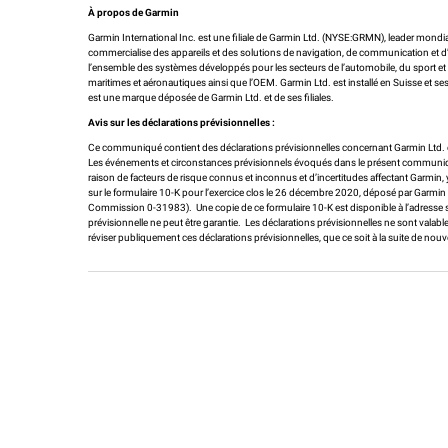
À propos de Garmin
Garmin International Inc. est une filiale de Garmin Ltd. (NYSE:GRMN), leader mondial
commercialise des appareils et des solutions de navigation, de communication et d’
l’ensemble des systèmes développés pour les secteurs de l’automobile, du sport et des 
maritimes et aéronautiques ainsi que l’OEM. Garmin Ltd. est installé en Suisse et se
est une marque déposée de Garmin Ltd. et de ses filiales.
Avis sur les déclarations prévisionnelles :
Ce communiqué contient des déclarations prévisionnelles concernant Garmin Ltd. et s
Les événements et circonstances prévisionnels évoqués dans le présent communiqué 
raison de facteurs de risque connus et inconnus et d’incertitudes affectant Garmin, 
sur le formulaire 10-K pour l’exercice clos le 26 décembre 2020, déposé par Garm
Commission 0-31983). Une copie de ce formulaire 10-K est disponible à l’adresse 
prévisionnelle ne peut être garantie. Les déclarations prévisionnelles ne sont valables
réviser publiquement ces déclarations prévisionnelles, que ce soit à la suite de nou