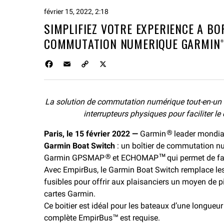
février 15, 2022, 2:18
SIMPLIFIEZ VOTRE EXPERIENCE A BO
COMMUTATION NUMERIQUE GARMIN®
F
E
C
X
a
m
o
c
a
p
e
i
y
La solution de commutation numérique tout-en-un 
b
l
L
o
interrupteurs physiques pour faciliter le 
i
o
n
Paris, le 15 février 2022 —
k
k
Garmin
leader mondial
®
Garmin Boat Switch
:
un boîtier de commutation nu
Garmin GPSMAP
et ECHOMAP
qui permet de faci
®
™
Avec EmpirBus, le Garmin Boat Switch remplace les 
fusibles pour offrir aux plaisanciers un moyen de pil
cartes Garmin.
Ce boitier est idéal pour les bateaux d’une longueu
complète EmpirBus™ est requise.