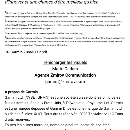
d’innover et une chance d’être meilleur qu’hier
.
1
Suivre son groupe à l’aide de Group Ride Mobile nécessite que chaque membre du groupe ait activé l’application
Tread sur un smartphone compatible avec la technologie BLUETOOTH® ainsi qu’une connexion mobile active.
2
Le suivi de groupe à l’aide de l’accessoire Group Ride Tracker est seulement disponible pour les motocyclistes qui
utilisent un GPS zūmo XT2 associé à l’application Tread. Une connexion à l’alimentation électrique du véhicule est
nécessaire pour permettre le suivi de groupe.
3
Les alertes feux rouges et radars ne sont pas disponibles dans tous les pays.
4
Nécessite un abonnement actif à un réseau satellite. Certains pays réglementent ou interdisent l’utilisation d’appareils
de communication par satellite. Il est de la responsabilité de l’utilisateur de connaître et de respecter toutes les lois
applicables dans les pays où l’appareil est destiné à être utilisé.
CP-Garmin-Zumo-XT2.pdf
Télécharger les visuels
Marie Cadars
Agence Zmirov Communication
garmin@zmirov.com
À propos de Garmin
Garmin Ltd. (NYSE : GRMN) est une société suisse dont les principales
filiales sont situées aux États-Unis, à Taïwan et au Royaume-Uni. Garmin
est une marque déposée et Garmin Drive est une marque de Garmin Ltd.
ou de ses filiales. © ICI. Tous droits réservés. 2023 TripAdvisor LLC Tous
droits réservés.
Toutes les autres marques, noms de produits, noms de sociétés,