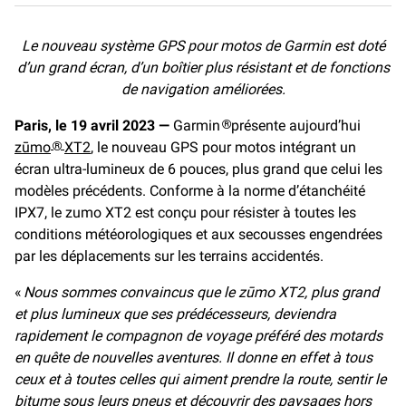
c
a
p
e
i
y
Le nouveau système GPS pour motos de Garmin est doté
b
l
L
d’un grand écran, d’un boîtier plus résistant et de fonctions
o
i
o
n
de navigation améliorées.
k
k
Paris, le 19 avril 2023 —
Garmin
présente aujourd’hui
®
zūmo
XT2
, le nouveau GPS pour motos intégrant un
®
écran ultra-lumineux de 6 pouces, plus grand que celui les
modèles précédents. Conforme à la norme d’étanchéité
IPX7, le zumo XT2 est conçu pour résister à toutes les
conditions météorologiques et aux secousses engendrées
par les déplacements sur les terrains accidentés.
«
Nous sommes convaincus que le zūmo XT2, plus grand
et plus lumineux que ses prédécesseurs, deviendra
rapidement le compagnon de voyage préféré des motards
en quête de nouvelles aventures. Il donne en effet à tous
ceux et à toutes celles qui aiment prendre la route, sentir le
bitume sous leurs pneus et découvrir des paysages hors