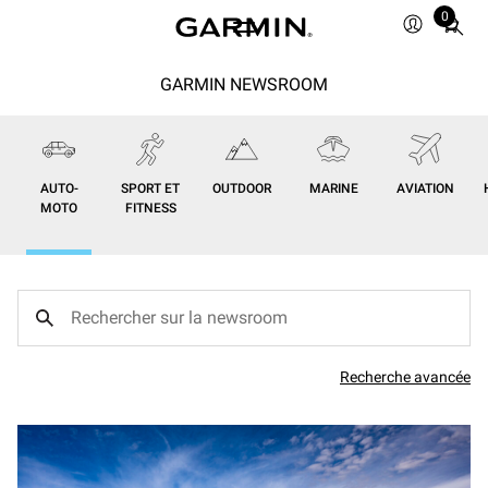
0
Total
items
in
GARMIN NEWSROOM
cart:
0
AUTO-
SPORT ET
OUTDOOR
MARINE
AVIATION
MOTO
FITNESS
Recherche avancée