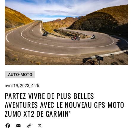
AUTO-MOTO
avril 19, 2023, 4:26
PARTEZ VIVRE DE PLUS BELLES
AVENTURES AVEC LE NOUVEAU GPS MOTO
ZUMO XT2 DE GARMIN
®
F
E
C
X
a
m
o