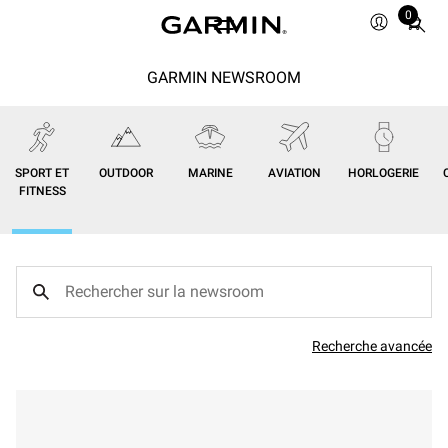
0
Total
items
in
GARMIN NEWSROOM
cart:
0
SPORT ET
OUTDOOR
MARINE
AVIATION
HORLOGERIE
FITNESS
Recherche avancée