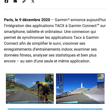
F
E
C
X
a
m
o
c
a
p
e
i
y
Paris, le 9 décembre 2020
– Garmin® annonce aujourd’hui
b
l
L
l’intégration des applications TACX à Garmin Connect™ sur
o
i
o
n
smartphone, tablette et ordinateur. Une connexion qui
k
k
permet de synchroniser les applications Tacx à Garmin
Connect afin de simplifier le suivi, visionner ses
enregistrements d’entraînements indoor, examiner ses
données fitness, analyser ses statistiques et bien plus
encore – au sein d’une seule et même application.