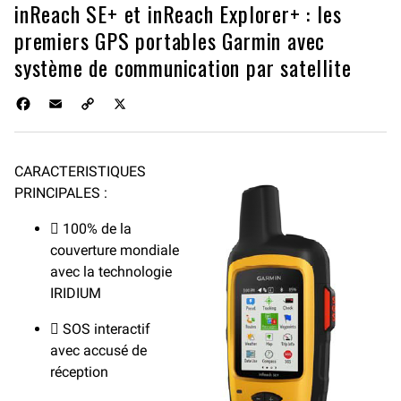
inReach SE+ et inReach Explorer+ : les
premiers GPS portables Garmin avec
système de communication par satellite
F
E
C
X
a
m
o
c
a
p
e
i
y
CARACTERISTIQUES
b
l
L
PRINCIPALES :
o
i
o
n
k
 100% de la
k
couverture mondiale
avec la technologie
IRIDIUM
 SOS interactif
avec accusé de
réception