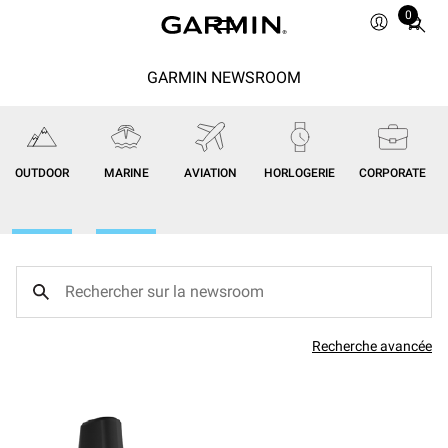
0
Total
items
in
GARMIN NEWSROOM
cart:
0
OUTDOOR
MARINE
AVIATION
HORLOGERIE
CORPORATE
Recherche avancée