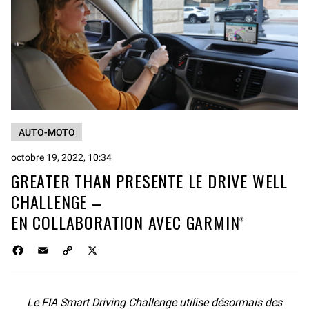
AUTO-MOTO
octobre 19, 2022, 10:34
GREATER THAN PRESENTE LE DRIVE WELL
CHALLENGE –
EN COLLABORATION AVEC GARMIN
®
F
E
C
X
a
m
o
c
a
p
e
i
y
Le FIA Smart Driving Challenge utilise désormais des
b
l
L