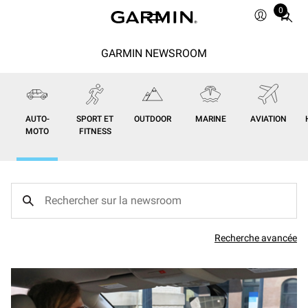
0
Total
items
in
GARMIN NEWSROOM
cart:
0
AUTO-
SPORT ET
OUTDOOR
MARINE
AVIATION
MOTO
FITNESS
Recherche avancée