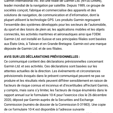
Garmin International Inc. est une filiale de Garmin Ltd. (NYSE:GRMN),
leader mondial de la navigation par satellite. Depuis 1989, ce groupe de
sociétés conçoit, fabrique et commercialise des appareils et des
solutions de navigation, de communication et d’information, dont la
plupart utilisent la technologie GPS. Les produits Garmin regroupent
l’ensemble des systèmes développés pour les secteurs de l’automobile,
du sport et des loisirs de plein air, les applications mobiles et les objets
connectés, les activités maritimes et aéronautiques ainsi que l’OEM.
Garmin Ltd. est installé en Suisse et ses principales filiales sont basées
aux États-Unis, à Taïwan et en Grande-Bretagne. Garmin est une marque
déposée de Garmin Ltd. et de ses filiales.
AVIS SUR LES DÉCLARATIONS PRÉVISIONNELLES :
Ce communiqué contient des déclarations prévisionnelles concernant
Garmin Ltd. et ses activités. Ces déclarations sont basées sur les
attentes actuelles de la direction. Les événements et circonstances
prévisionnels évoqués dans le présent communiqué peuvent ne pas se
produire et les résultats réels peuvent différer sensiblement en raison de
facteurs de risque connus et inconnus et d’incertitudes affectant Garmin,
y compris, mais sans s’y limiter, les facteurs de risque énumérés dans le
rapport annuel sur le formulaire 10-K pour l’exercice clos le 26 décembre
2020, déposé par Garmin auprès de la Securities and Exchange
Commission (numéro de dossier de la Commission 0-31983). Une copie
de ce formulaire 10-K est disponible à l’adresse suivante