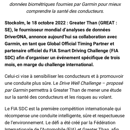
données biométriques fournies par Garmin pour mieux
o
i
o
n
comprendre la santé des conducteurs.
k
k
Stockolm, le 18 octobre 2022
: Greater Than (GREAT :
SE), le fournisseur mondial d’analyses de données
DriverDNA, annonce aujourd’hui sa collaboration avec
Garmin, en tant que Global Official Timing Partner et
partenaire officiel du FIA Smart Driving Challenge (FIA
SDC) afin d’organiser un événement spécifique de trois
mois, en marge du challenge international.
Celui-ci vise à sensibiliser les conducteurs et à promouvoir
une conduite plus sûre. Le
Drive Well Challenge – proposé
par Garmin
permettra à Greater Than de mener une étude
sur la santé des conducteurs et les risques au volant.
Le FIA SDC est la première compétition internationale qui
récompense une conduite intelligente, sûre et respectueuse
de l’environnement. Le défi a été créé par la Fédération
Internationale de l’Automobile (FIA) et Greater Than, afin