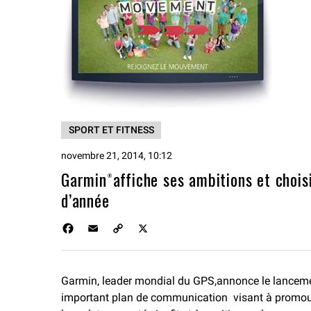
SPORT ET FITNESS
novembre 21, 2014, 10:12
Garmin®affiche ses ambitions et chois
d’année
F
E
C
X
a
m
o
c
a
p
e
i
y
Garmin, leader mondial du GPS,annonce le lancem
b
l
L
important plan de communication visant à promou
o
i