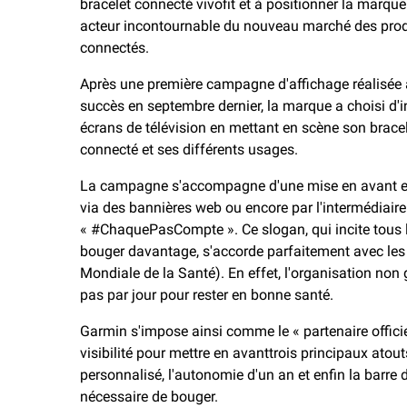
o
n
bracelet connecté vivofit et à positionner la marq
k
k
acteur incontournable du nouveau marché des prod
connectés.
Après une première campagne d'affichage réalisée
succès en septembre dernier, la marque a choisi d'in
écrans de télévision en mettant en scène son brace
connecté et ses différents usages.
La campagne s'accompagne d'une mise en avant et d
via des bannières web ou encore par l'intermédiaire 
« #ChaquePasCompte ». Ce slogan, qui incite tous
bouger davantage, s'accorde parfaitement avec l
Mondiale de la Santé). En effet, l'organisation no
pas par jour pour rester en bonne santé.
Garmin s'impose ainsi comme le « partenaire officiel
visibilité pour mettre en avanttrois principaux atouts 
personnalisé, l'autonomie d'un an et enfin la barre d'i
nécessaire de bouger.