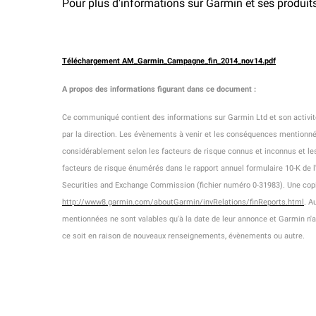
Pour plus d'informations sur Garmin et ses produits,
Téléchargement AM_Garmin_Campagne_fin_2014_nov14.pdf
A propos des informations figurant dans ce document
:
Ce communiqué contient des informations sur Garmin Ltd et son activit
par la direction. Les évènements à venir et les conséquences mentionné
considérablement selon les facteurs de risque connus et inconnus et les 
facteurs de risque énumérés dans le rapport annuel formulaire 10-K de 
Securities and Exchange Commission (fichier numéro 0-31983). Une copie
http://www8.garmin.com/aboutGarmin/invRelations/finReports.html
. A
mentionnées ne sont valables qu'à la date de leur annonce et Garmin n'
ce soit en raison de nouveaux renseignements, évènements ou autre.