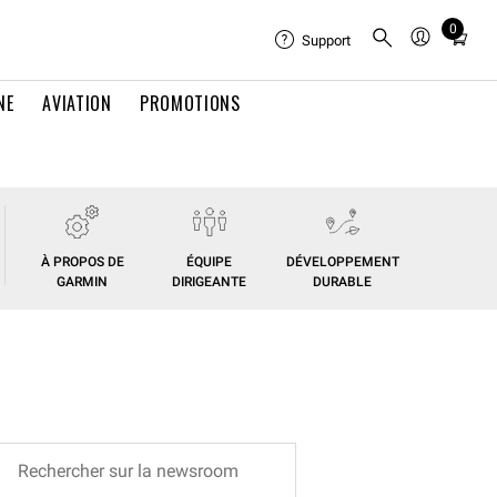
0
Total
Support
items
in
NE
AVIATION
PROMOTIONS
cart:
0
À PROPOS DE
ÉQUIPE
DÉVELOPPEMENT
GARMIN
DIRIGEANTE
DURABLE