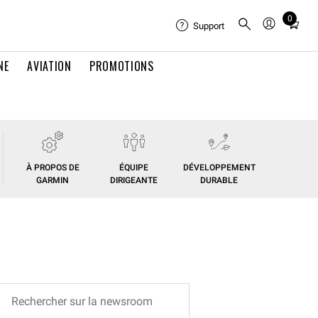
0
Total
Support
items
in
NE
AVIATION
PROMOTIONS
cart:
0
À PROPOS DE
ÉQUIPE
DÉVELOPPEMENT
GARMIN
DIRIGEANTE
DURABLE