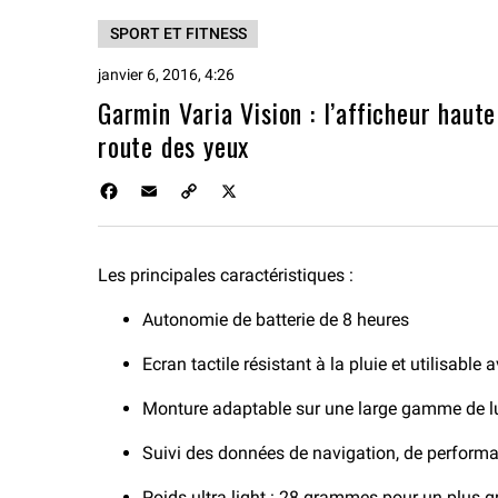
SPORT ET FITNESS
janvier 6, 2016, 4:26
Garmin Varia Vision : l’afficheur haut
route des yeux
F
E
C
X
a
m
o
c
a
p
e
i
y
Les principales caractéristiques :
b
l
L
o
i
Autonomie de batterie de 8 heures
o
n
k
k
Ecran tactile résistant à la pluie et utilisable
Monture adaptable sur une large gamme de lu
Suivi des données de navigation, de performan
Poids ultra light : 28 grammes pour un plus g