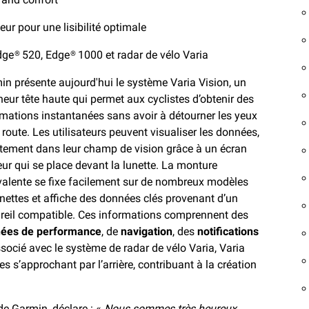
ur pour une lisibilité optimale
dge® 520, Edge® 1000 et radar de vélo Varia
in présente aujourd'hui le système Varia Vision, un
heur tête haute qui permet aux cyclistes d’obtenir des
rmations instantanées sans avoir à détourner les yeux
 route. Les utilisateurs peuvent visualiser les données,
ctement dans leur champ de vision grâce à un écran
ur qui se place devant la lunette. La monture
valente se fixe facilement sur de nombreux modèles
unettes et affiche des données clés provenant d’un
reil compatible. Ces informations comprennent des
ées de performance
, de
navigation
, des
notifications
socié avec le système de radar de vélo Varia, Varia
es s’approchant par l’arrière, contribuant à la création
de Garmin, déclare : «
Nous sommes très heureux