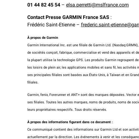
01 44 82 45 54
–
elsa.perretti@mslfrance.com
Contact Presse GARMIN France SAS
:
Frédéric Saint‐Etienne –
frederic.saint‐
etienne@ga
À propos de Garmin
Garmin International Inc. est une filiale de Garmin Ltd. (Nasdaq:GRMN), 
de sociétés conçoit, fabrique, commercialise et vend des appareils et d
la plupart utilise la technologie GPS. Les produits Garmin regroupent de
les loisirs de plein air, les applications mobiles et sans fil, les activit
ses principales filiales sont basées aux États‐Unis, à Taïwan et en Gr
filiales.
Garmin, fenix, Forerunner et ANT+ sont des marques déposées. Vector
ses filiales. Toutes les autres marques, noms de produits, noms de soc
leurs propriétaires respectifs. Tous droits réservés.
À propos des informations figurant dans ce document :
Ce communiqué contient des informations sur Garmin Ltd et son activit
actuellement par la direction. Les événements à venir et les conséque