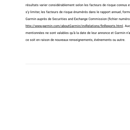
résultats varier considérablement selon les facteurs de risque connus e
s’y limiter, les facteurs de risque énumérés dans le rapport annuel, form
Garmin auprès de Securities and Exchange Commission (fichier numéro 0
http://www.garmin.com/aboutGarmin/invRelations/finReports.html
. Au
mentionnées ne sont valables qu’à la date de leur annonce et Garmin n’
ce soit en raison de nouveaux renseignements, événements ou autre.