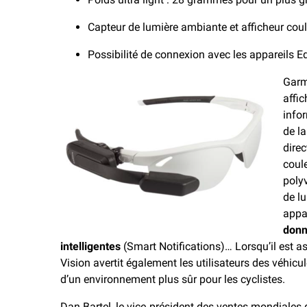
Capteur de lumière ambiante et afficheur coule
Possibilité de connexion avec les appareils E
Garm
affic
info
de la
dire
coule
poly
de l
appa
donn
intelligentes
(Smart Notifications)… Lorsqu’il est as
Vision avertit également les utilisateurs des véhicul
d’un environnement plus sûr pour les cyclistes.
Dan Bartel, le vice‐président des ventes mondiales 