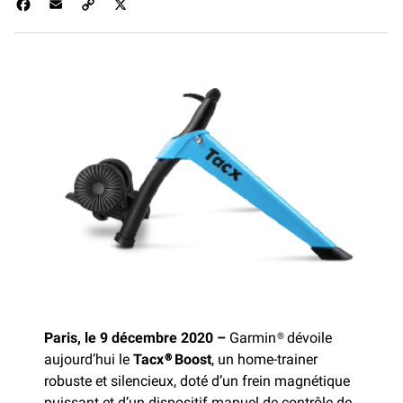
F
E
C
X
a
m
o
c
a
p
e
i
y
b
l
L
o
i
o
n
k
k
Paris, le 9 décembre 2020
–
Garmin® dévoile
aujourd’hui le
Tacx® Boost
, un home-trainer
robuste et silencieux, doté d’un frein magnétique
puissant et d’un dispositif manuel de contrôle de