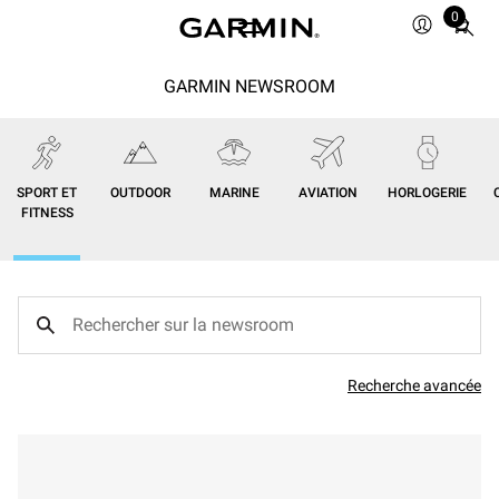
0
Total
items
in
GARMIN NEWSROOM
cart:
0
SPORT ET
OUTDOOR
MARINE
AVIATION
HORLOGERIE
FITNESS
Recherche avancée