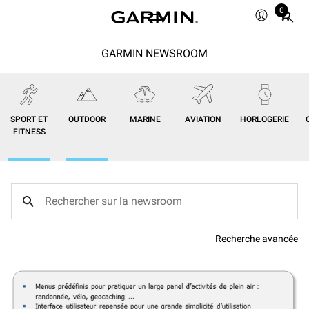
0
Total
items
in
GARMIN NEWSROOM
cart:
0
SPORT ET
OUTDOOR
MARINE
AVIATION
HORLOGERIE
FITNESS
Recherche avancée