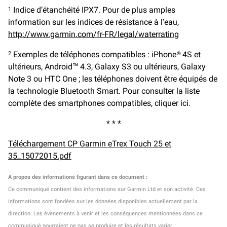
Indice d’étanchéité IPX7. Pour de plus amples
1
information sur les indices de résistance à l’eau,
http://www.garmin.com/fr-FR/legal/waterrating
Exemples de téléphones compatibles : iPhone® 4S et
2
ultérieurs, Android™ 4.3, Galaxy S3 ou ultérieurs, Galaxy
Note 3 ou HTC One ; les téléphones doivent être équipés de
la technologie Bluetooth Smart. Pour consulter la liste
complète des smartphones compatibles, cliquer ici.
* * *
Téléchargement CP Garmin eTrex Touch 25 et
35_15072015.pdf
A propos des informations figurant dans ce document :
Ce communiqué contient des informations sur Garmin Ltd et son activité. Ces
informations sont fondées sur les données disponibles actuellement par la
direction. Les évènements à venir et les conséquences mentionnées dans ce
communiqué pourraient ne pas se produire et les résultats varier