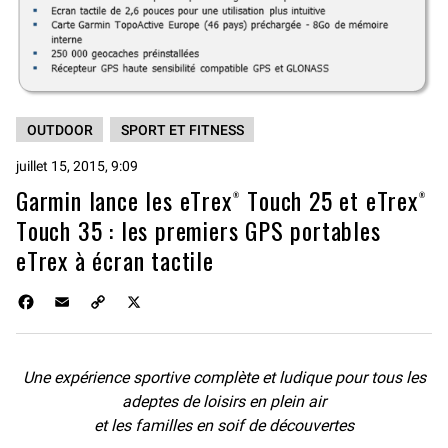
OUTDOOR
SPORT ET FITNESS
juillet 15, 2015, 9:09
Garmin lance les eTrex® Touch 25 et eTrex®
Touch 35 : les premiers GPS portables
eTrex à écran tactile
F
E
C
X
a
m
o
c
a
p
e
i
y
Une expérience sportive complète et ludique pour tous les
b
l
L
o
i
adeptes de loisirs en plein air
o
n
et les familles en soif de découvertes
k
k