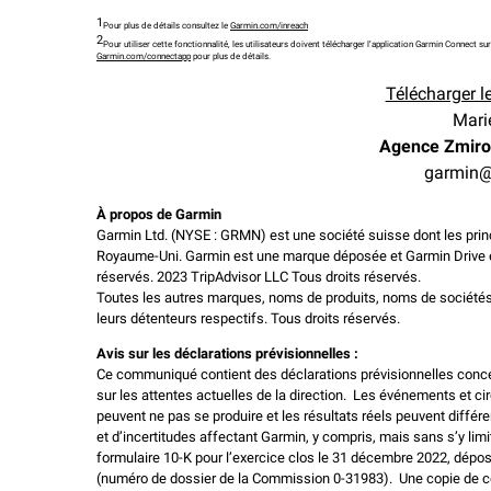
1
Pour plus de détails consultez le
Garmin.com/inreach
2
Pour utiliser cette fonctionnalité, les utilisateurs doivent télécharger l’application Garmin Connec
Garmin.com/connectapp
pour plus de détails.
Télécharger le
Mari
Agence Zmiro
garmin@
À propos de Garmin
Garmin Ltd. (NYSE : GRMN) est une société suisse dont les princi
Royaume-Uni. Garmin est une marque déposée et Garmin Drive est
réservés. 2023 TripAdvisor LLC Tous droits réservés.
Toutes les autres marques, noms de produits, noms de sociétés
leurs détenteurs respectifs. Tous droits réservés.
Avis sur les déclarations prévisionnelles :
Ce communiqué contient des déclarations prévisionnelles concer
sur les attentes actuelles de la direction. Les événements et
peuvent ne pas se produire et les résultats réels peuvent diffé
et d’incertitudes affectant Garmin, y compris, mais sans s’y limi
formulaire 10-K pour l’exercice clos le 31 décembre 2022, dép
(numéro de dossier de la Commission 0-31983). Une copie de ce 