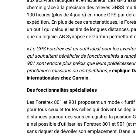
aux activités tactiques et en extérieur. Ces GPS as
chemin grâce à la précision des relevés GNSS multi
100 heures (plus de 4 jours) en mode GPS par défa
expédition. En plus de ces caractéristiques, le Foret
un outil qui calcule les tirs de longues distances, pa
que du logiciel AB Synapse de Garmin permettant de 
«
Le GPS Foretrex est un outil idéal pour les aventuri
qui souhaitent bénéficier de fonctionnalités avancé
901 sont encore plus précis que leurs prédécesseur
prochaines missions ou compétitions, »
explique D
internationales chez Garmin.
Des fonctionnalités spécialisées
Les Foretrex 801 et 901 proposent un mode « furtif »
pour tous ceux et toutes celles qui doivent se dépla
distances parcourues sans enregistrer la position G
ainsi possible d’utiliser les Foretrex 801 et 901 (et
sans risquer de dévoiler son emplacement. Dans la