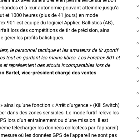
surent aux aventuriers d’être en permanence sur le bon
-bandes et à leur autonomie pouvant atteindre jusqu’à
ut et 1000 heures (plus de 41 jours) en mode
rex 901 est équipé du logiciel Applied Ballistics (AB),
rfait lors des compétitions de tir de précision, ainsi
gérer les profils balistiques.
ers, le personnel tactique et les amateurs de tir sportif
es tout en gardant les mains libres. Les Foretrex 801 et
s et représentent des atouts incomparables lors de
an Bartel, vice-président chargé des ventes
 ainsi qu’une fonction « Arrêt d’urgence » (Kill Switch)
cer dans des zones sensibles. Le mode furtif relève les
PS lors d’un entraînement ou d’une mission. Il est
 même télécharger les données collectées par l’appareil)
 mesure où les données GPS de l’appareil ne sont pas