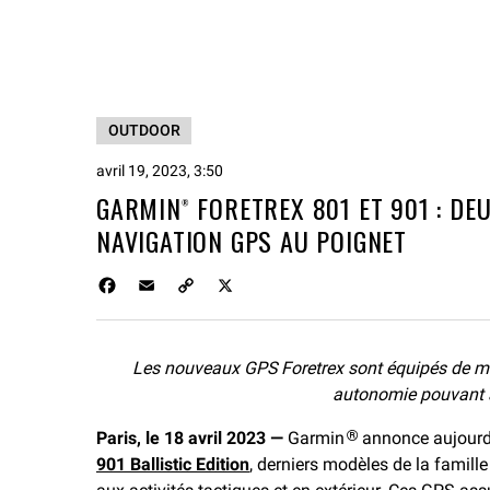
OUTDOOR
avril 19, 2023, 3:50
GARMIN
FORETREX 801 ET 901 : D
®
NAVIGATION GPS AU POIGNET
F
E
C
X
a
m
o
c
a
p
e
i
y
Les nouveaux GPS Foretrex sont équipés de mei
b
l
L
o
i
autonomie pouvant 
o
n
Paris, le 18 avril 2023 —
k
k
Garmin
annonce aujourd
®
901 Ballistic Edition
, derniers modèles de la famil