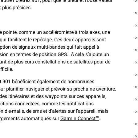
utre Foretrex 901, pour que le tireur et l’observateur
 plus précises.
e pointe, comme un accéléromètre à trois axes, une
qui facilitent le repérage. Ces deux appareils sont
ption de signaux multi-bandes qui fait appel à
ision en termes de position GPS. À cela s’ajoute un
t de plusieurs constellations de satellites pour de
icile.
et 901 bénéficient également de nombreuses
ur planifier, naviguer et prévoir sa prochaine aventure.
r des itinéraires et des waypoints sur ces appareils,
nctions connectées, comme les notifications
on d’e-mails, de sms et d’alertes sur l’appareil, mais
argements automatiques sur
Garmin Connect™
..