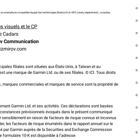
t sur un smartphone compatible équipé des technologies Bluetooth et GPS (vendu séparément) ; consultez
s visuels et le CP
e Cadars
v Communication
zmirov.com
pales filiales sont situées aux États-Unis, à Taïwan et au
 une marque de Garmin Ltd. ou de ses filiales. © ICI. Tous droits
, marques commerciales et marques de service sont la propriété de
nant Garmin Ltd. et ses activités. Ces déclarations sont basées
 circonstances prévisionnels évoqués dans le présent communiqué
rer sensiblement en raison de facteurs de risque connus et inconnus
ter, les facteurs de risque énumérés dans le rapport annuel sur le
osé par Garmin auprès de la Securities and Exchange Commission
formulaire 10-K est disponible à l’adresse