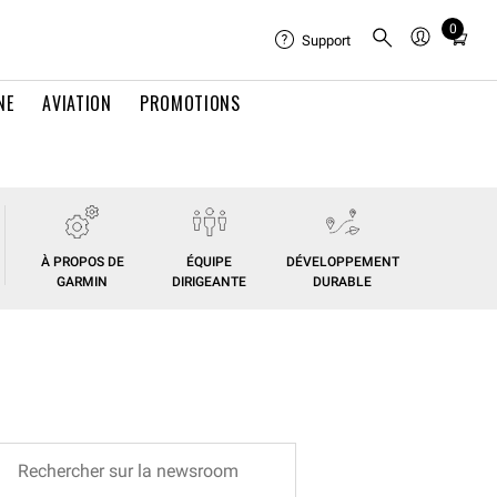
0
Total
Support
items
in
NE
AVIATION
PROMOTIONS
cart:
0
À PROPOS DE
ÉQUIPE
DÉVELOPPEMENT
GARMIN
DIRIGEANTE
DURABLE