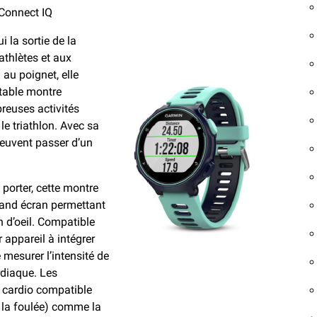
 Connect IQ
 la sortie de la
athlètes et aux
au poignet, elle
itable montre
breuses activités
le triathlon. Avec sa
peuvent passer d’un
 porter, cette montre
rand écran permettant
in d’oeil. Compatible
 appareil à intégrer
 mesurer l’intensité de
rdiaque. Les
e cardio compatible
 la foulée) comme la