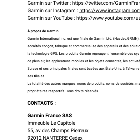
Garmin sur Twitter : h
ttps://twitter.com/GarminFra
Garmin sur Instagram :
https://www.instagram.co
Garmin sur YouTube :
https://www.youtube.com/u
À propos de Garmin
Garmin International Inc. est une filiale de Garmin Ltd. (Nasdaq:GRMN), 
sociétés conçoit, fabrique et commercialise des appareils et des solutio
la technologie GPS. Les produits Garmin regroupent l’ensemble des syst
de plein air, les applications mobiles et les objets connectés, les activ
Suisse et ses principales filiales sont basées aux États-Unis, à Taïwa
ses filiales.
La totalité des autres marques, noms de produits, noms de sociétés, m
propriétaires respectifs. Tous droits réservés.
CONTACTS :
Garmin France SAS
Immeuble Le Capitole
55, av des Champs Pierreux
92012 NANTERRE Cedex