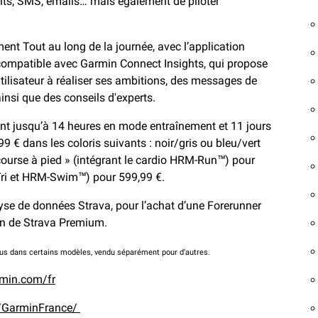
ants, SMS, emails… mais également de piloter
t Tout au long de la journée, avec l’application
ompatible avec Garmin Connect Insights, qui propose
tilisateur à réaliser ses ambitions, des messages de
ainsi que des conseils d'experts.
t jusqu’à 14 heures en mode entraînement et 11 jours
9 € dans les coloris suivants : noir/gris ou bleu/vert
course à pied » (intégrant le cardio HRM-Run™) pour
M-Tri et HRM-Swim™) pour 599,99 €.
lyse de données Strava, pour l’achat d’une Forerunner
ion de Strava Premium.
us dans certains modèles, vendu séparément pour d’autres.
min.com/fr
/GarminFrance/