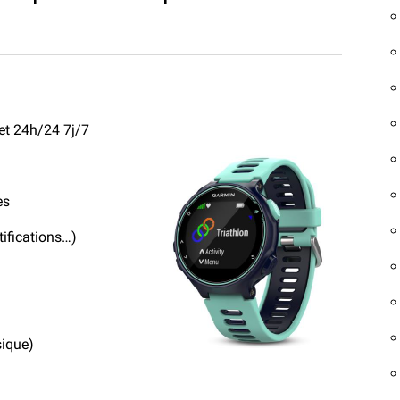
et 24h/24 7j/7
ées
tifications…)
sique)