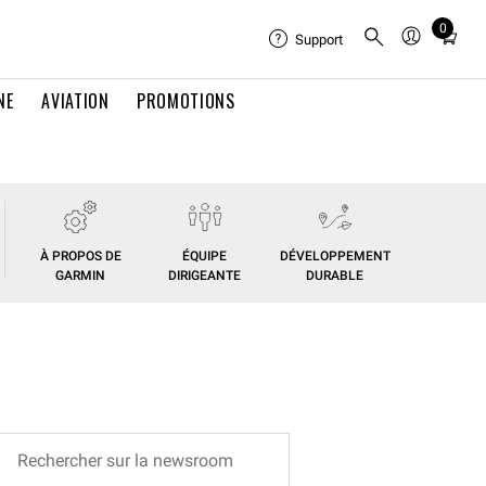
0
Total
Support
items
in
NE
AVIATION
PROMOTIONS
cart:
0
À PROPOS DE
ÉQUIPE
DÉVELOPPEMENT
GARMIN
DIRIGEANTE
DURABLE