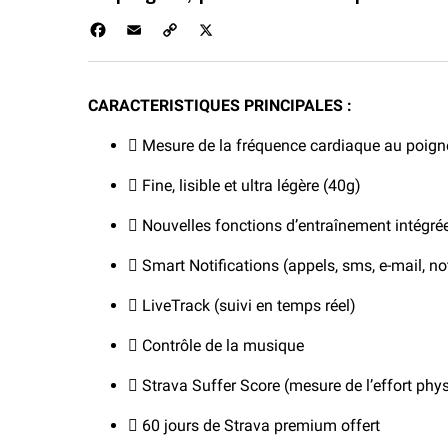
F
E
C
X
a
m
o
c
a
p
e
i
y
CARACTERISTIQUES PRINCIPALES :
b
l
L
o
i
 Mesure de la fréquence cardiaque au poign
o
n
k
k
 Fine, lisible et ultra légère (40g)
 Nouvelles fonctions d’entraînement intégr
 Smart Notifications (appels, sms, e-mail, no
 LiveTrack (suivi en temps réel)
 Contrôle de la musique
 Strava Suffer Score (mesure de l’effort phy
 60 jours de Strava premium offert