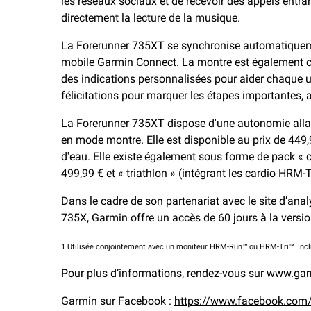
les réseaux sociaux et de recevoir des appels entr
directement la lecture de la musique.
La Forerunner 735XT se synchronise automatiquemen
mobile Garmin Connect. La montre est également c
des indications personnalisées pour aider chaque u
félicitations pour marquer les étapes importantes, 
La Forerunner 735XT dispose d'une autonomie allan
en mode montre. Elle est disponible au prix de 449,9
d'eau. Elle existe également sous forme de pack « 
499,99 € et « triathlon » (intégrant les cardio HR
Dans le cadre de son partenariat avec le site d’ana
735X, Garmin offre un accès de 60 jours à la vers
1 Utilisée conjointement avec un moniteur HRM-Run™ ou HRM-Tri™. Incl
Pour plus d’informations, rendez-vous sur
www.gar
Garmin sur Facebook :
https://www.facebook.com