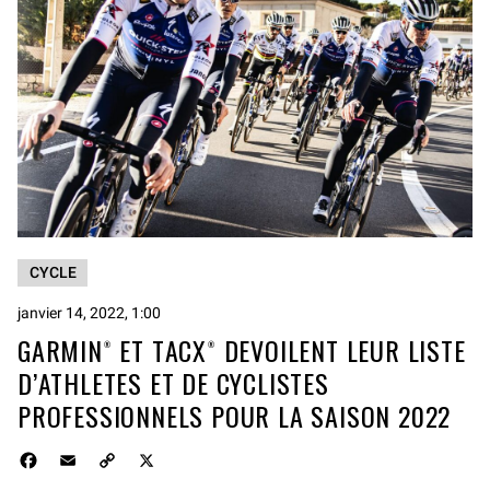
CYCLE
janvier 14, 2022, 1:00
GARMIN® ET TACX® DEVOILENT LEUR LISTE
D’ATHLETES ET DE CYCLISTES
PROFESSIONNELS POUR LA SAISON 2022
F
E
C
X
a
m
o