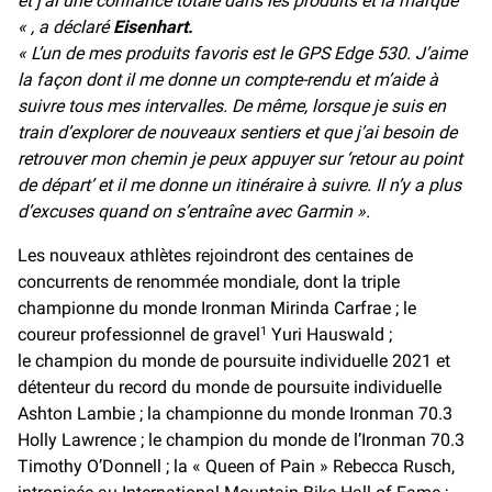
et j’ai une confiance totale dans les produits et la marque
« , a déclaré
Eisenhart.
« L’un de mes produits favoris est le GPS Edge 530. J’aime
la façon dont il me donne un compte-rendu et m’aide à
suivre tous mes intervalles. De même, lorsque je suis en
train d’explorer de nouveaux sentiers et que j’ai besoin de
retrouver mon chemin je peux appuyer sur ‘retour au point
de départ’ et il me donne un itinéraire à suivre. Il n’y a plus
d’excuses quand on s’entraîne avec Garmin ».
Les nouveaux athlètes rejoindront des centaines de
concurrents de renommée mondiale, dont la triple
championne du monde Ironman Mirinda Carfrae ; le
coureur professionnel de gravel
Yuri Hauswald ;
1
le champion du monde de poursuite individuelle 2021 et
détenteur du record du monde de poursuite individuelle
Ashton Lambie ; la championne du monde Ironman 70.3
Holly Lawrence ; le champion du monde de l’Ironman 70.3
Timothy O’Donnell ; la « Queen of Pain » Rebecca Rusch,