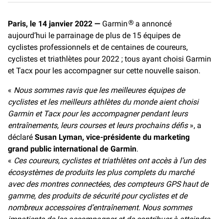
c
a
p
e
i
y
Paris, le 14 janvier 2022 —
Garmin
a annoncé
®
b
l
L
aujourd’hui le parrainage de plus de 15 équipes de
o
i
o
n
cyclistes professionnels et de centaines de coureurs,
k
k
cyclistes et triathlètes pour 2022 ; tous ayant choisi Garmin
et Tacx pour les accompagner sur cette nouvelle saison.
«
Nous sommes ravis que les meilleures équipes de
cyclistes et les meilleurs athlètes du monde aient choisi
Garmin et Tacx pour les accompagner pendant leurs
entraînements, leurs courses et leurs prochains défis
», a
déclaré
Susan Lyman, vice-présidente du marketing
grand public international de Garmin
.
«
Ces coureurs, cyclistes et triathlètes ont accès à l’un des
écosystèmes de produits les plus complets du marché
avec des montres connectées, des compteurs GPS haut de
gamme, des produits de sécurité pour cyclistes et de
nombreux accessoires d’entraînement. Nous sommes