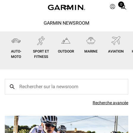
0
Total
items
in
GARMIN NEWSROOM
cart:
0
AUTO-
SPORT ET
OUTDOOR
MARINE
AVIATION
MOTO
FITNESS
Recherche avancée