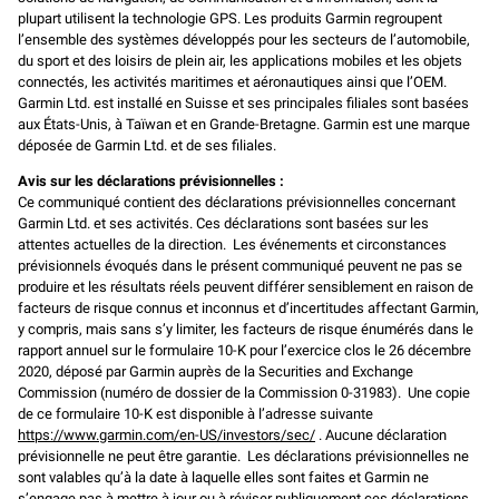
plupart utilisent la technologie GPS. Les produits Garmin regroupent
l’ensemble des systèmes développés pour les secteurs de l’automobile,
du sport et des loisirs de plein air, les applications mobiles et les objets
connectés, les activités maritimes et aéronautiques ainsi que l’OEM.
Garmin Ltd. est installé en Suisse et ses principales filiales sont basées
aux États-Unis, à Taïwan et en Grande-Bretagne. Garmin est une marque
déposée de Garmin Ltd. et de ses filiales.
Avis sur les déclarations prévisionnelles :
Ce communiqué contient des déclarations prévisionnelles concernant
Garmin Ltd. et ses activités. Ces déclarations sont basées sur les
attentes actuelles de la direction. Les événements et circonstances
prévisionnels évoqués dans le présent communiqué peuvent ne pas se
produire et les résultats réels peuvent différer sensiblement en raison de
facteurs de risque connus et inconnus et d’incertitudes affectant Garmin,
y compris, mais sans s’y limiter, les facteurs de risque énumérés dans le
rapport annuel sur le formulaire 10-K pour l’exercice clos le 26 décembre
2020, déposé par Garmin auprès de la Securities and Exchange
Commission (numéro de dossier de la Commission 0-31983). Une copie
de ce formulaire 10-K est disponible à l’adresse suivante
https://www.garmin.com/en-US/investors/sec/
. Aucune déclaration
prévisionnelle ne peut être garantie. Les déclarations prévisionnelles ne
sont valables qu’à la date à laquelle elles sont faites et Garmin ne
s’engage pas à mettre à jour ou à réviser publiquement ces déclarations