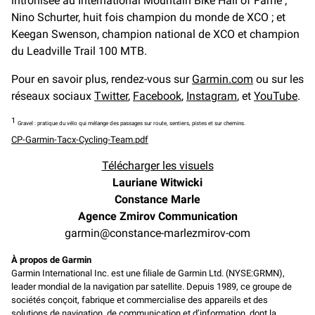
intronisée au International Mountain Bike Hall of Fame ;
Nino Schurter, huit fois champion du monde de XCO ; et
Keegan Swenson, champion national de XCO et champion
du Leadville Trail 100 MTB.
Pour en savoir plus, rendez-vous sur
Garmin.com
ou sur les
réseaux sociaux
Tw
i
tter
,
Facebook
,
Instagram
, et
YouTube
.
1
Gravel : pratique du vélo qui mélange des passages sur route, sentiers, pistes et sur chemins.
CP-Garmin-Tacx-Cycling-Team.pdf
Télécharger les visuels
Lauriane Witwicki
Constance Marle
Agence Zmirov Communication
garmin@constance-marlezmirov-com
À propos de Garmin
Garmin International Inc. est une filiale de Garmin Ltd. (NYSE:GRMN),
leader mondial de la navigation par satellite. Depuis 1989, ce groupe de
sociétés conçoit, fabrique et commercialise des appareils et des
solutions de navigation, de communication et d’information, dont la