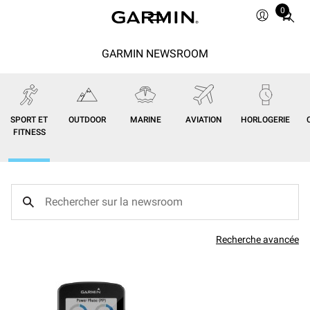
0
Total
items
in
GARMIN NEWSROOM
cart:
0
SPORT ET
OUTDOOR
MARINE
AVIATION
HORLOGERIE
FITNESS
Recherche avancée