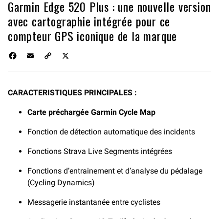
Garmin Edge 520 Plus : une nouvelle version
avec cartographie intégrée pour ce
compteur GPS iconique de la marque
F
E
C
X
a
m
o
c
a
p
e
i
y
CARACTERISTIQUES PRINCIPALES :
b
l
L
o
i
Carte préchargée Garmin Cycle Map
o
n
k
k
Fonction de détection automatique des incidents
Fonctions Strava Live Segments intégrées
Fonctions d’entrainement et d’analyse du pédalage
(Cycling Dynamics)
Messagerie instantanée entre cyclistes