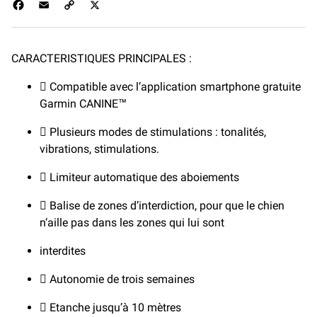
F
E
C
X
a
m
o
c
a
p
e
i
y
CARACTERISTIQUES PRINCIPALES :
b
l
L
o
i
 Compatible avec l’application smartphone gratuite
o
n
k
Garmin CANINE™
k
 Plusieurs modes de stimulations : tonalités,
vibrations, stimulations.
 Limiteur automatique des aboiements
 Balise de zones d’interdiction, pour que le chien
n‘aille pas dans les zones qui lui sont
interdites
 Autonomie de trois semaines
 Etanche jusqu’à 10 mètres