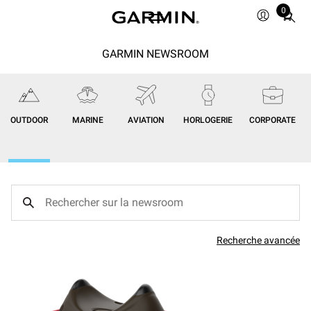
0
Total
items
in
GARMIN NEWSROOM
cart:
0
OUTDOOR
MARINE
AVIATION
HORLOGERIE
CORPORATE
Recherche avancée