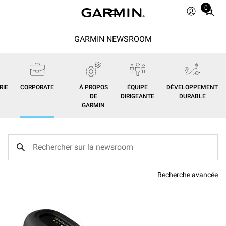
0
Total
items
in
GARMIN NEWSROOM
cart:
0
RIE
CORPORATE
À PROPOS
ÉQUIPE
DÉVELOPPEMENT
DE
DIRIGEANTE
DURABLE
GARMIN
Recherche avancée