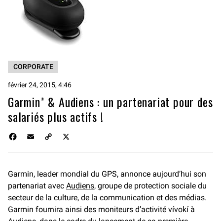
CORPORATE
février 24, 2015, 4:46
Garmin® & Audiens : un partenariat pour des
salariés plus actifs !
F
E
C
X
a
m
o
c
a
p
e
i
y
Garmin, leader mondial du GPS, annonce aujourd’hui son
b
l
L
partenariat avec
o
i
Audiens
, groupe de protection sociale du
o
n
secteur de la culture, de la communication et des médias.
k
k
Garmin fournira ainsi des moniteurs d’activité vívokí à