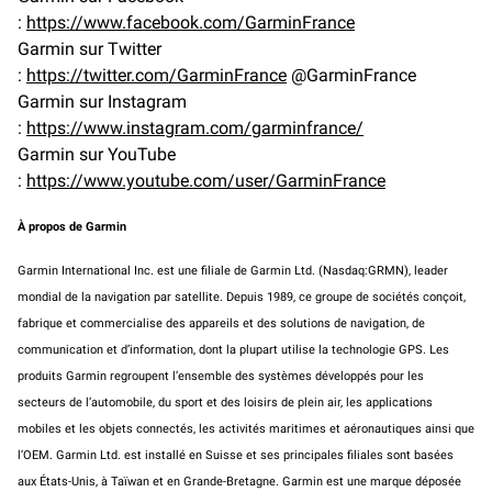
:
https://www.facebook.com/GarminFrance
Garmin
sur Twitter
:
https://twitter.com/GarminFrance
@
GarminFrance
Garmin
sur Instagram
:
https://www.instagram.com/garminfrance/
Garmin
sur YouTube
:
https://www.youtube.com/user/GarminFrance
À propos de
Garmin
Garmin
International Inc. est une filiale de
Garmin
Ltd. (
Nasdaq:GRMN
), leader
mondial de la navigation par satellite. Depuis 1989, ce groupe de sociétés conçoit,
fabrique et commercialise des appareils et des solutions de navigation, de
communication et d’information, dont la plupart utilise la technologie GPS. Les
produits
Garmin
regroupent
l’ensemble des systèmes développés pour les
secteurs de l’automobile, du sport et des loisirs de plein air, les applications
mobiles et les objets connectés, les activités maritimes et aéronautiques ainsi que
l’OEM.
Garmin
Ltd.
est
installé en Suisse et ses principales filiales sont basées
aux États-Unis, à Taïwan et en Grande-Bretagne.
Garmin
est une marque déposée