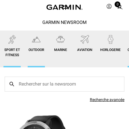
0
Total
items
in
GARMIN NEWSROOM
cart:
0
SPORT ET
OUTDOOR
MARINE
AVIATION
HORLOGERIE
FITNESS
Recherche avancée