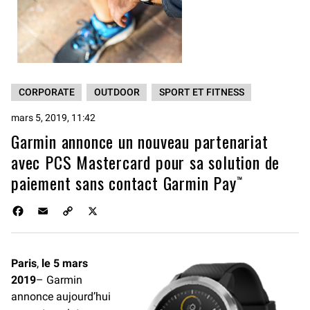
CORPORATE
OUTDOOR
SPORT ET FITNESS
mars 5, 2019, 11:42
Garmin annonce un nouveau partenariat
avec PCS Mastercard pour sa solution de
paiement sans contact Garmin Pay™
F
E
C
X
a
m
o
c
a
p
e
i
y
Paris
,
le 5 mars
b
l
L
2019
o
– Garmin
i
o
n
annonce aujourd’hui
k
k