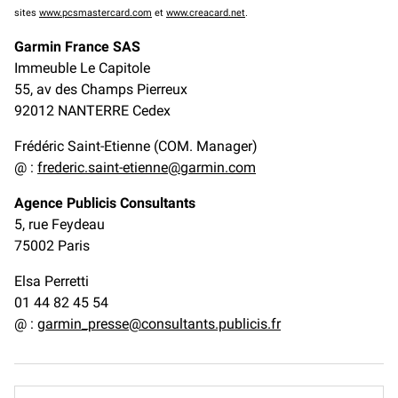
sites
www.pcsmastercard.com
et
www.creacard.net
.
Garmin
France SAS
Immeuble Le Capitole
55, av des Champs Pierreux
92012 NANTERRE Cedex
Frédéric Saint-Etienne (COM. Manager)
@ :
frederic.saint-etienne@garmin.com
Agence Publicis Consultants
5, rue Feydeau
75002 Paris
Elsa
Perretti
01 44 82 45 54
@ :
garmin_presse@consultants.publicis.fr