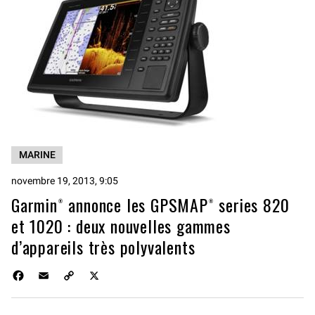
MARINE
novembre 19, 2013, 9:05
Garmin® annonce les GPSMAP® series 820
et 1020 : deux nouvelles gammes
d’appareils très polyvalents
F
E
C
X
a
m
o
c
a
p