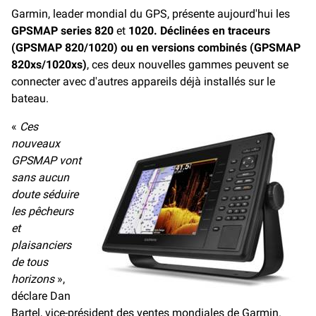
e
i
y
Garmin, leader mondial du GPS, présente aujourd'hui les
b
l
L
GPSMAP series
o
i
820
et
1020. Déclinées en traceurs
o
n
(GPSMAP 820/1020) ou en versions combinés (GPSMAP
k
k
820xs/1020xs)
, ces deux nouvelles gammes peuvent se
connecter avec d'autres appareils déjà installés sur le
bateau.
«
Ces
nouveaux
GPSMAP vont
sans aucun
doute séduire
les pêcheurs
et
plaisanciers
de tous
horizons
»,
déclare Dan
Bartel, vice-président des ventes mondiales de Garmin.