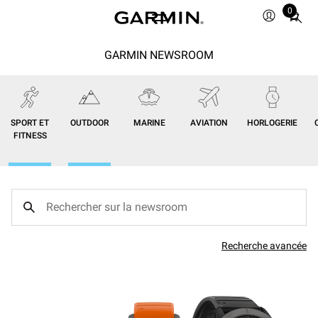
0
Total
items
in
GARMIN NEWSROOM
cart:
0
SPORT ET
OUTDOOR
MARINE
AVIATION
HORLOGERIE
FITNESS
Recherche avancée