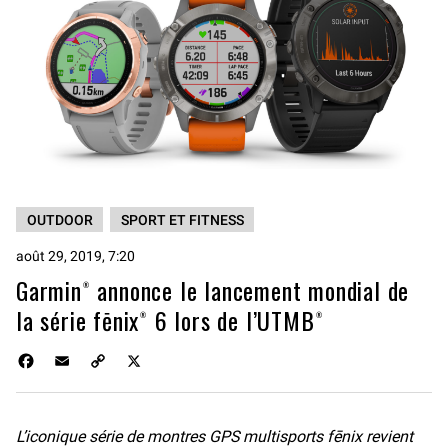
OUTDOOR
SPORT ET FITNESS
août 29, 2019, 7:20
Garmin® annonce le lancement mondial de
la série fēnix® 6 lors de l’UTMB®
F
E
C
X
a
m
o
c
a
p
e
i
y
L’iconique série de montres GPS multisports fēnix revient
b
l
L