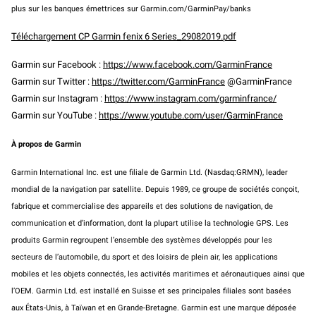
plus sur les banques émettrices sur Garmin.com/GarminPay/banks
Téléchargement CP Garmin fenix 6 Series_29082019.pdf
Garmin
sur Facebook :
https://www.facebook.com/GarminFrance
Garmin
sur Twitter :
https://twitter.com/GarminFrance
@
GarminFrance
Garmin
sur Instagram :
https://www.instagram.com/garminfrance/
Garmin
sur YouTube :
https://www.youtube.com/user/GarminFrance
À propos de
Garmin
Garmin
International Inc. est une filiale de
Garmin
Ltd. (
Nasdaq:GRMN
), leader
mondial de la navigation par satellite. Depuis 1989, ce groupe de sociétés conçoit,
fabrique et commercialise des appareils et des solutions de navigation, de
communication et d’information, dont la plupart utilise la technologie GPS. Les
produits
Garmin
regroupent
l’ensemble des systèmes développés pour les
secteurs de l’automobile, du sport et des loisirs de plein air, les applications
mobiles et les objets connectés, les activités maritimes et aéronautiques ainsi que
l’OEM.
Garmin
Ltd.
est
installé en Suisse et ses principales filiales sont basées
aux États-Unis, à Taïwan et en Grande-Bretagne.
Garmin
est une marque déposée