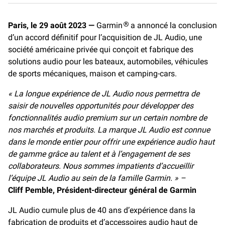
c
a
p
e
i
y
Paris, le 29 août 2023 —
Garmin
a annoncé la conclusion
®
b
l
L
d’un accord définitif pour l’acquisition de JL Audio, une
o
i
o
n
société américaine privée qui conçoit et fabrique des
k
k
solutions audio pour les bateaux, automobiles, véhicules
de sports mécaniques, maison et camping-cars.
« La longue expérience de JL Audio nous permettra de
saisir de nouvelles opportunités pour développer des
fonctionnalités audio premium sur un certain nombre de
nos marchés et produits. La marque JL Audio est connue
dans le monde entier pour offrir une expérience audio haut
de gamme grâce au talent et à l’engagement de ses
collaborateurs. Nous sommes impatients d’accueillir
l’équipe JL Audio au sein de la famille Garmin. » –
Cliff Pemble, Président-directeur général de Garmin
JL Audio cumule plus de 40 ans d’expérience dans la
fabrication de produits et d’accessoires audio haut de