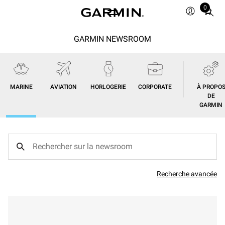
0
Total
items
in
GARMIN NEWSROOM
cart:
0
MARINE
AVIATION
HORLOGERIE
CORPORATE
À PROPO
DE
GARMIN
Recherche avancée