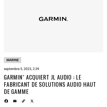
MARINE
septembre 5, 2023, 2:39
GARMIN® ACQUIERT JL AUDIO : LE
FABRICANT DE SOLUTIONS AUDIO HAUT
DE GAMME
F
E
C
X
a
m
o