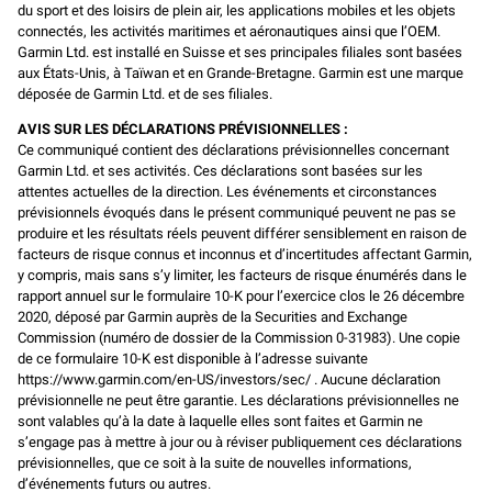
du sport et des loisirs de plein air, les applications mobiles et les objets
connectés, les activités maritimes et aéronautiques ainsi que l’OEM.
Garmin Ltd. est installé en Suisse et ses principales filiales sont basées
aux États-Unis, à Taïwan et en Grande-Bretagne. Garmin est une marque
déposée de Garmin Ltd. et de ses filiales.
AVIS SUR LES DÉCLARATIONS PRÉVISIONNELLES :
Ce communiqué contient des déclarations prévisionnelles concernant
Garmin Ltd. et ses activités. Ces déclarations sont basées sur les
attentes actuelles de la direction. Les événements et circonstances
prévisionnels évoqués dans le présent communiqué peuvent ne pas se
produire et les résultats réels peuvent différer sensiblement en raison de
facteurs de risque connus et inconnus et d’incertitudes affectant Garmin,
y compris, mais sans s’y limiter, les facteurs de risque énumérés dans le
rapport annuel sur le formulaire 10-K pour l’exercice clos le 26 décembre
2020, déposé par Garmin auprès de la Securities and Exchange
Commission (numéro de dossier de la Commission 0-31983). Une copie
de ce formulaire 10-K est disponible à l’adresse suivante
https://www.garmin.com/en-US/investors/sec/ . Aucune déclaration
prévisionnelle ne peut être garantie. Les déclarations prévisionnelles ne
sont valables qu’à la date à laquelle elles sont faites et Garmin ne
s’engage pas à mettre à jour ou à réviser publiquement ces déclarations
prévisionnelles, que ce soit à la suite de nouvelles informations,
d’événements futurs ou autres.