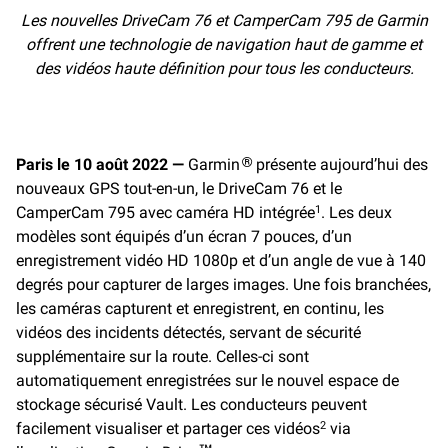
e
i
y
Les nouvelles DriveCam 76 et CamperCam 795 de Garmin
b
l
L
offrent une technologie de navigation haut de gamme et
o
i
o
n
des vidéos haute définition pour tous les conducteurs.
k
k
Paris le 10 août 2022 —
Garmin
présente aujourd’hui des
®
nouveaux GPS tout-en-un, le DriveCam 76 et le
CamperCam 795 avec caméra HD intégrée
. Les deux
1
modèles sont équipés d’un écran 7 pouces, d’un
enregistrement vidéo HD 1080p et d’un angle de vue à 140
degrés pour capturer de larges images. Une fois branchées,
les caméras capturent et enregistrent, en continu, les
vidéos des incidents détectés, servant de sécurité
supplémentaire sur la route. Celles-ci sont
automatiquement enregistrées sur le nouvel espace de
stockage sécurisé Vault. Les conducteurs peuvent
facilement visualiser et partager ces vidéos
via
2