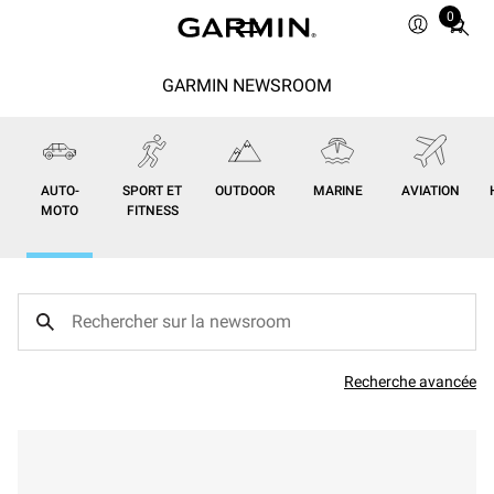
0
Total
items
in
GARMIN NEWSROOM
cart:
0
AUTO-
SPORT ET
OUTDOOR
MARINE
AVIATION
MOTO
FITNESS
Recherche avancée