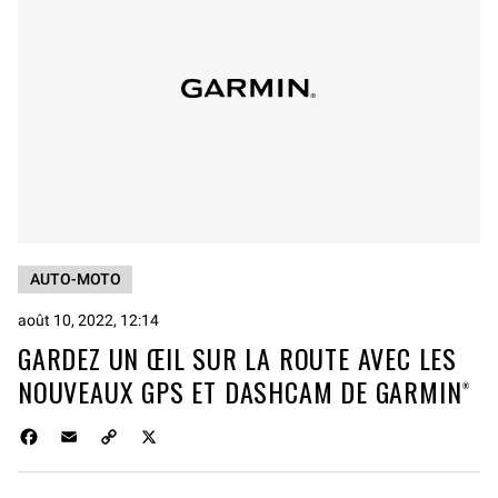
AUTO-MOTO
août 10, 2022, 12:14
GARDEZ UN ŒIL SUR LA ROUTE AVEC LES
NOUVEAUX GPS ET DASHCAM DE GARMIN®
F
E
C
X
a
m
o
c
a
p