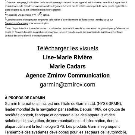
1
Dans certains pays, l’utilisation de la fonction enregistrement de cet appareil est limitée ou interdite. Il appartient à
son utilisateur de prendre connaissance de la législation et des droits relatifs au respect de la vie privée applicables
dans les pays où ils ont l’intention d’utiliser l’appareil.
2
®
Nécessite une connexion Wi-Fi
active.
3
Certaines conditions peuvent empêcher la fonction d’avertissement de fonctionner ; rendez-vous sur
Garmin.com/warnings
pour en savoir plus.
4
Non disponible dans toutes les zones. La saisie des caractéristiques de votre camion ne garantit pas qu’elles seront
prises en compte dans les suggestions d’itinéraire. Référez-vous toujours aux panneaux de signalisation et tenez
compte des conditions de circulation réelles.
Télécharger
les
visuels
Lise-Marie Rivière
Marie Cadars
Agence Zmirov Communication
garmin@zmirov.com
À PROPOS DE GARMIN
Garmin International Inc. est une filiale de Garmin Ltd. (NYSE:GRMN),
leader mondial de la navigation par satellite. Depuis 1989, ce groupe de
sociétés conçoit, fabrique et commercialise des appareils et des
solutions de navigation, de communication et d’information, dont la
plupart utilisent la technologie GPS. Les produits Garmin regroupent
l’ensemble des systèmes développés pour les secteurs de l’automobile,