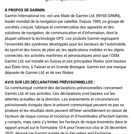
À PROPOS DE GARMIN
Garmin International Inc. est une filiale de Garmin Ltd. (NYSE:GRMN),
leader mondial de la navigation par satellite. Depuis 1989, ce groupe de
sociétés conçoit, fabrique et commercialise des appareils et des
solutions de navigation, de communication et d’information, dont la
plupart utilisent la technologie GPS. Les produits Garmin regroupent
l’ensemble des systèmes développés pour les secteurs de l’automobile,
du sport et des loisirs de plein air, les applications mobiles et les objets
connectés, les activités maritimes et aéronautiques ainsi que l’OEM.
Garmin Ltd. est installé en Suisse et ses principales filiales sont basées
aux États-Unis, à Taïwan et en Grande-Bretagne. Garmin est une marque
déposée de Garmin Ltd. et de ses filiales.
AVIS SUR LES DÉCLARATIONS PRÉVISIONNELLES :
Ce communiqué contient des déclarations prévisionnelles concernant
Garmin Ltd. et ses activités. Ces déclarations sont basées sur les
attentes actuelles de la direction. Les événements et circonstances
prévisionnels évoqués dans le présent communiqué peuvent ne pas se
produire et les résultats réels peuvent différer sensiblement en raison de
facteurs de risque connus et inconnus et d’incertitudes affectant Garmin,
y compris, mais sans s’y limiter, les facteurs de risque énumérés dans le
rapport annuel sur le formulaire 10-K pour l’exercice clos le 26 décembre
2020, déposé par Garmin auprès de la Securities and Exchange