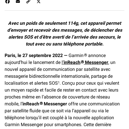
F
E
C
X
a
m
o
c
a
p
e
i
y
Avec un poids de seulement 114g, cet appareil permet
b
l
L
d’envoyer et recevoir des messages, de déclencher des
o
i
o
n
alertes SOS et d’être averti de l’arrivée des secours, le
k
k
tout avec ou sans téléphone portable.
Paris, le 27 septembre 2022 —
Garmin
annonce
®
aujourd’hui le lancement de
l’
inReach
Messenger
, un
®
nouvel appareil de communication par satellite avec
messagerie bidirectionnelle internationale, partage de
localisation et alertes SOS
. Conçu pour ceux qui veulent
1
un moyen rapide et facile de rester en contact avec leurs
proches même en l’absence de couverture de réseau
mobile, l’
inReach
Messenger
offre une communication
®
par satellite fluide que ce soit via l’appareil ou via le
téléphone lorsqu’il est couplé à la nouvelle application
Garmin Messenger pour smartphones. Cette dernière