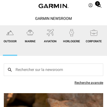
0
Total
items
in
GARMIN NEWSROOM
cart:
0
OUTDOOR
MARINE
AVIATION
HORLOGERIE
CORPORATE
Recherche avancée