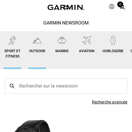
0
Total
items
in
GARMIN NEWSROOM
cart:
0
SPORT ET
OUTDOOR
MARINE
AVIATION
HORLOGERIE
FITNESS
Recherche avancée