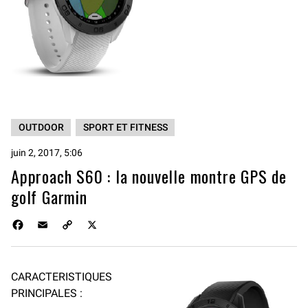
OUTDOOR
SPORT ET FITNESS
juin 2, 2017, 5:06
Approach S60 : la nouvelle montre GPS de
golf Garmin
F
E
C
X
a
m
o
c
a
p
e
i
y
CARACTERISTIQUES
b
l
L
PRINCIPALES :
o
i
o
n