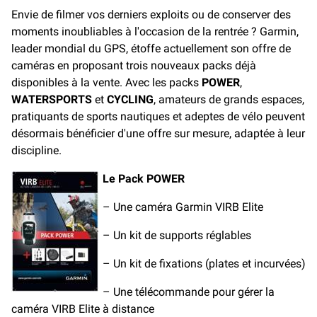
e
i
y
Envie de filmer vos derniers exploits ou de conserver des
b
l
L
moments inoubliables à l'occasion de la rentrée ? Garmin,
o
i
o
n
leader mondial du GPS, étoffe actuellement son offre de
k
k
caméras en proposant trois nouveaux packs déjà
disponibles à la vente. Avec les packs
POWER
,
WATERSPORTS
et
CYCLING
, amateurs de grands espaces,
pratiquants de sports nautiques et adeptes de vélo peuvent
désormais bénéficier d'une offre sur mesure, adaptée à leur
discipline.
Le Pack POWER
– Une caméra Garmin VIRB Elite
– Un kit de supports réglables
– Un kit de fixations (plates et incurvées)
– Une télécommande pour gérer la
caméra VIRB Elite à distance