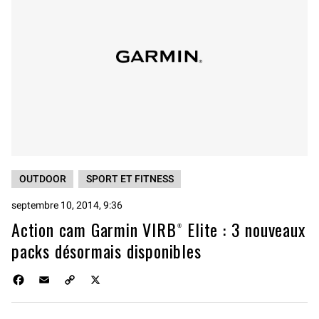
OUTDOOR
SPORT ET FITNESS
septembre 10, 2014, 9:36
Action cam Garmin VIRB® Elite : 3 nouveaux
packs désormais disponibles
F
E
C
X
a
m
o
c
a
p