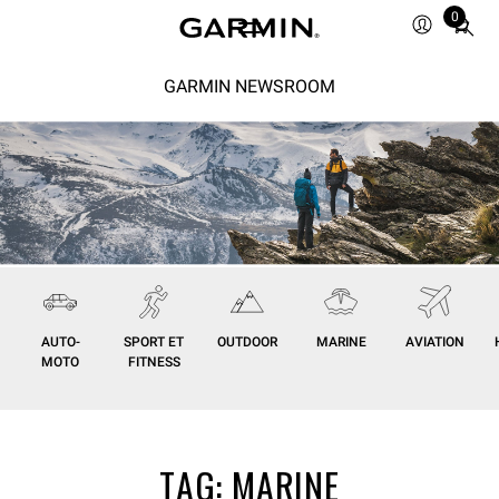
0
Total
items
in
GARMIN NEWSROOM
cart:
0
AUTO-
SPORT ET
OUTDOOR
MARINE
AVIATION
MOTO
FITNESS
TAG:
MARINE